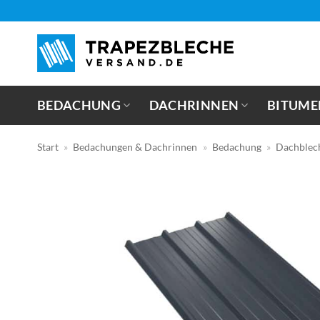
Zum
Inhalt
springen
BEDACHUNG
DACHRINNEN
BITUME
Start
»
Bedachungen & Dachrinnen
»
Bedachung
»
Dachblec