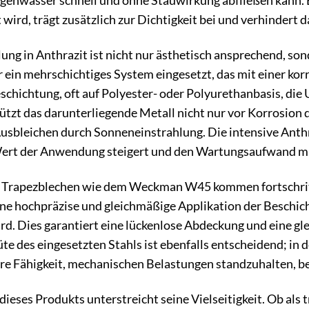
Regenwasser schnell und ohne Stauwirkung abfließen kann.
wird, trägt zusätzlich zur Dichtigkeit bei und verhindert d
ng in Anthrazit ist nicht nur ästhetisch ansprechend, son
ür ein mehrschichtiges System eingesetzt, das mit einer ko
schichtung, oft auf Polyester- oder Polyurethanbasis, die U
tzt das darunterliegende Metall nicht nur vor Korrosion 
sbleichen durch Sonneneinstrahlung. Die intensive Anthra
Wert der Anwendung steigert und den Wartungsaufwand mi
n Trapezblechen wie dem Weckman W45 kommen fortschritt
ne hochpräzise und gleichmäßige Applikation der Beschich
d. Dies garantiert eine lückenlose Abdeckung und eine gl
te des eingesetzten Stahls ist ebenfalls entscheidend; in 
ihre Fähigkeit, mechanischen Belastungen standzuhalten, b
eses Produkts unterstreicht seine Vielseitigkeit. Ob als