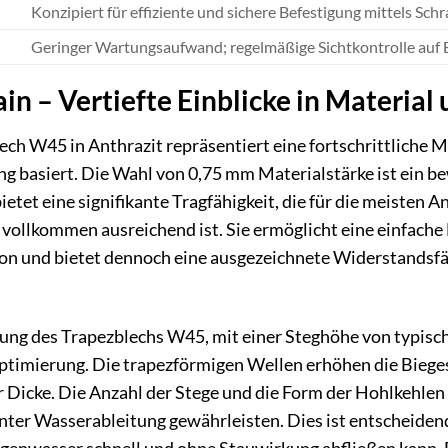
Konzipiert für effiziente und sichere Befestigung mittels Sc
Geringer Wartungsaufwand; regelmäßige Sichtkontrolle au
in – Vertiefte Einblicke in Material
 W45 in Anthrazit repräsentiert eine fortschrittliche Ma
ung basiert. Die Wahl von 0,75 mm Materialstärke ist ei
 bietet eine signifikante Tragfähigkeit, die für die meist
llkommen ausreichend ist. Sie ermöglicht eine einfache H
ion und bietet dennoch eine ausgezeichnete Widerstandsf
erung des Trapezblechs W45, mit einer Steghöhe von typisc
timierung. Die trapezförmigen Wellen erhöhen die Biegeste
r Dicke. Die Anzahl der Stege und die Form der Hohlkehlen 
zienter Wasserableitung gewährleisten. Dies ist entscheide