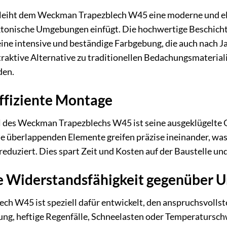
rleiht dem Weckman Trapezblech W45 eine moderne und ele
ktonische Umgebungen einfügt. Die hochwertige Beschichtu
eine intensive und beständige Farbgebung, die auch nach Ja
traktive Alternative zu traditionellen Bedachungsmateria
den.
ffiziente Montage
l des Weckman Trapezblechs W45 ist seine ausgeklügelte G
e überlappenden Elemente greifen präzise ineinander, was
eduziert. Dies spart Zeit und Kosten auf der Baustelle und
 Widerstandsfähigkeit gegenüber U
h W45 ist speziell dafür entwickelt, den anspruchsvoll
ng, heftige Regenfälle, Schneelasten oder Temperatursch