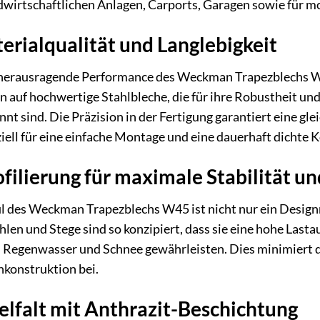
dwirtschaftlichen Anlagen, Carports, Garagen sowie für
erialqualität und Langlebigkeit
herausragende Performance des Weckman Trapezblechs W45
n auf hochwertige Stahlbleche, die für ihre Robustheit u
t sind. Die Präzision in der Fertigung garantiert eine gl
iell für eine einfache Montage und eine dauerhaft dichte K
filierung für maximale Stabilität u
il des Weckman Trapezblechs W45 ist nicht nur ein Design
len und Stege sind so konzipiert, dass sie eine hohe Last
on Regenwasser und Schnee gewährleisten. Dies minimiert 
hkonstruktion bei.
elfalt mit Anthrazit-Beschichtung