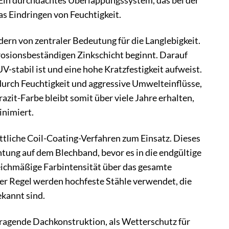
 Ein durchdachtes Überlappungssystem, das bei der
as Eindringen von Feuchtigkeit.
dern von zentraler Bedeutung für die Langlebigkeit.
rrosionsbeständigen Zinkschicht beginnt. Darauf
V-stabil ist und eine hohe Kratzfestigkeit aufweist.
durch Feuchtigkeit und aggressive Umwelteinflüsse,
zit-Farbe bleibt somit über viele Jahre erhalten,
nimiert.
liche Coil-Coating-Verfahren zum Einsatz. Dieses
tung auf dem Blechband, bevor es in die endgültige
eichmäßige Farbintensität über das gesamte
der Regel werden hochfeste Stähle verwendet, die
ekannt sind.
 tragende Dachkonstruktion, als Wetterschutz für