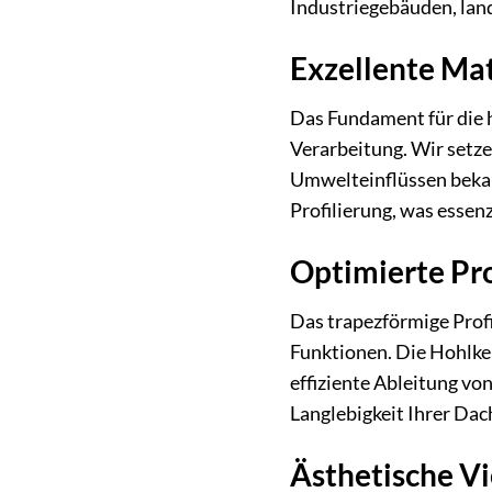
Industriegebäuden, lan
Exzellente Mat
Das Fundament für die 
Verarbeitung. Wir setze
Umwelteinflüssen bekann
Profilierung, was essenz
Optimierte Pro
Das trapezförmige Prof
Funktionen. Die Hohlkeh
effiziente Ableitung v
Langlebigkeit Ihrer Dac
Ästhetische Vi