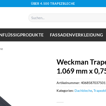
ÜBER 4.500 TRAPEZBLECHE
Suchen
nach:
NFLÜSSIGPRODUKTE
FASSADENVERKLEIDUNG
he
Weckman Trape
1.069 mm x 0,7
Artikelnummer:
4068587037501
Kategorien:
Dachbleche
,
Trapezb