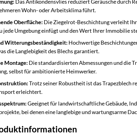
mmung:
Das Antikondensvlies reduziert Geräusche durch Re
ehmeren Wohn- oder Arbeitsklima führt.
hende Oberfläche:
Die Ziegelrot-Beschichtung verleiht Ih
u jede Umgebung einfügt und den Wert Ihrer Immobilie ste
d Witterungsbeständigkeit:
Hochwertige Beschichtungen 
s die Langlebigkeit des Blechs garantiert.
le Montage:
Die standardisierten Abmessungen und die Tr
ng, selbst für ambitionierte Heimwerker.
nstruktion:
Trotz seiner Robustheit ist das Trapezblech r
nsport erleichtert.
sspektrum:
Geeignet für landwirtschaftliche Gebäude, Indu
jekte, bei denen eine langlebige und wartungsarme Dac
Produktinformationen