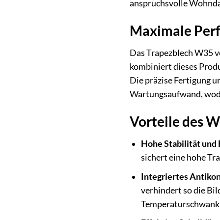
anspruchsvolle Wohnda
Maximale Perf
Das Trapezblech W35 vo
kombiniert dieses Produ
Die präzise Fertigung 
Wartungsaufwand, wodur
Vorteile des 
Hohe Stabilität und 
sichert eine hohe Tr
Integriertes Antiko
verhindert so die Bi
Temperaturschwankun