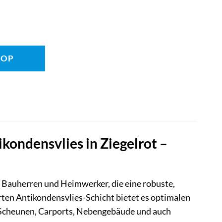
HOP
ondensvlies in Ziegelrot –
r Bauherren und Heimwerker, die eine robuste,
ten Antikondensvlies-Schicht bietet es optimalen
ür Scheunen, Carports, Nebengebäude und auch