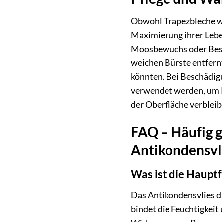
Obwohl Trapezbleche wi
Maximierung ihrer Leben
Moosbewuchs oder Besch
weichen Bürste entfernt
könnten. Bei Beschädig
verwendet werden, um K
der Oberfläche verbleib
FAQ – Häufig 
Antikondensvli
Was ist die Haupt
Das Antikondensvlies di
bindet die Feuchtigkeit