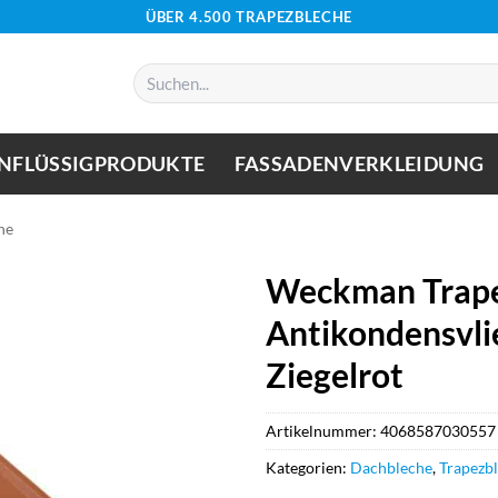
ÜBER 4.500 TRAPEZBLECHE
Suchen
nach:
NFLÜSSIGPRODUKTE
FASSADENVERKLEIDUNG
he
Weckman Trape
Antikondensvli
Ziegelrot
Artikelnummer:
4068587030557
Kategorien:
Dachbleche
,
Trapezb