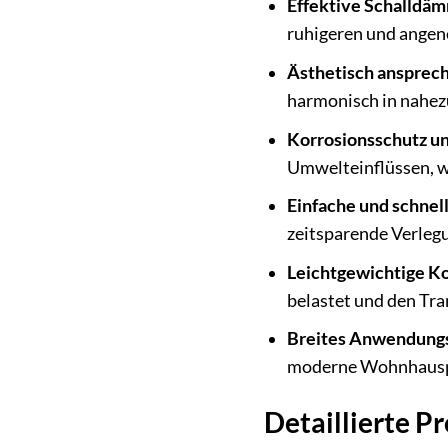
Effektive Schalldä
ruhigeren und angen
Ästhetisch ansprec
harmonisch in nahez
Korrosionsschutz un
Umwelteinflüssen, wa
Einfache und schnel
zeitsparende Verlegu
Leichtgewichtige Ko
belastet und den Tra
Breites Anwendung
moderne Wohnhauspro
Detaillierte 