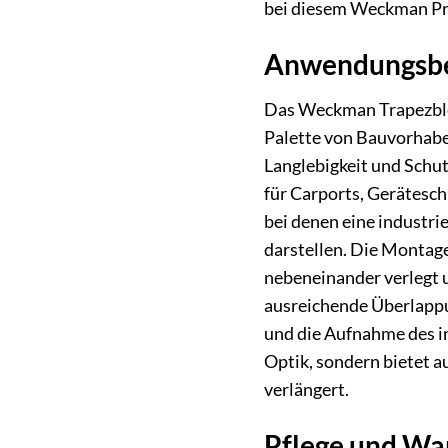
bei diesem Weckman Pro
Anwendungsbe
Das Weckman Trapezblech
Palette von Bauvorhaben
Langlebigkeit und Schut
für Carports, Gerätesc
bei denen eine industri
darstellen. Die Montage
nebeneinander verlegt u
ausreichende Überlappun
und die Aufnahme des in
Optik, sondern bietet 
verlängert.
Pflege und War