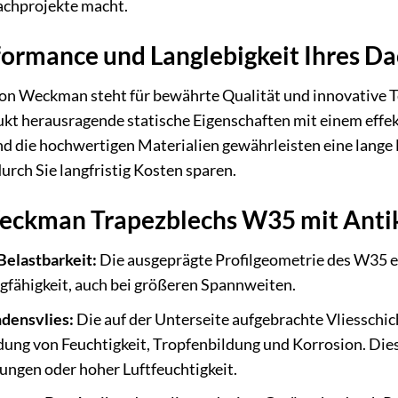
chprojekte macht.
ormance und Langlebigkeit Ihres Da
n Weckman steht für bewährte Qualität und innovative Te
kt herausragende statische Eigenschaften mit einem effek
und die hochwertigen Materialien gewährleisten eine lang
ch Sie langfristig Kosten sparen.
Weckman Trapezblechs W35 mit Anti
Belastbarkeit:
Die ausgeprägte Profilgeometrie des W35 
agfähigkeit, auch bei größeren Spannweiten.
ndensvlies:
Die auf der Unterseite aufgebrachte Vliesschi
ldung von Feuchtigkeit, Tropfenbildung und Korrosion. Die
gen oder hoher Luftfeuchtigkeit.