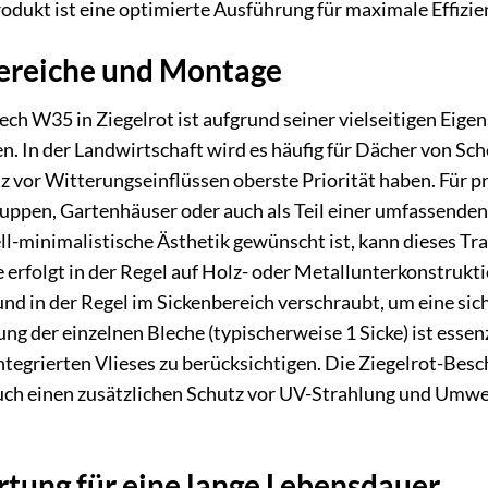
dukt ist eine optimierte Ausführung für maximale Effizie
reiche und Montage
 W35 in Ziegelrot ist aufgrund seiner vielseitigen Eigens
. In der Landwirtschaft wird es häufig für Dächer von Sch
z vor Witterungseinflüssen oberste Priorität haben. Für p
huppen, Gartenhäuser oder auch als Teil einer umfassend
ell-minimalistische Ästhetik gewünscht ist, kann dieses Tr
 erfolgt in der Regel auf Holz- oder Metallunterkonstrukt
nd in der Regel im Sickenbereich verschraubt, um eine sic
g der einzelnen Bleche (typischerweise 1 Sicke) ist essenz
tegrierten Vlieses zu berücksichtigen. Die Ziegelrot-Besc
auch einen zusätzlichen Schutz vor UV-Strahlung und Umwe
tung für eine lange Lebensdauer