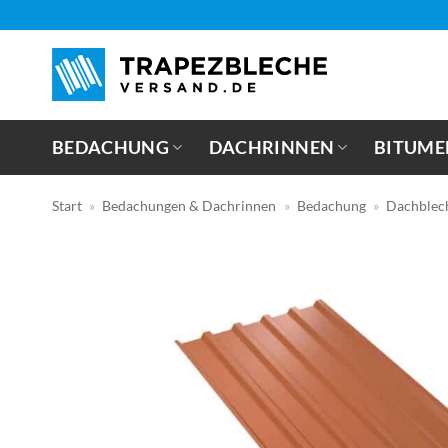
Zum
Inhalt
springen
BEDACHUNG
DACHRINNEN
BITUME
Start
»
Bedachungen & Dachrinnen
»
Bedachung
»
Dachblec