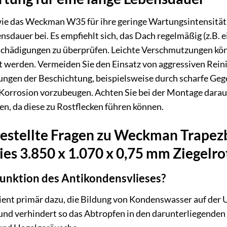
e das Weckman W35 für ihre geringe Wartungsintensität be
sdauer bei. Es empfiehlt sich, das Dach regelmäßig (z.B. 
ädigungen zu überprüfen. Leichte Verschmutzungen könn
 werden. Vermeiden Sie den Einsatz von aggressiven Reini
ungen der Beschichtung, beispielsweise durch scharfe Ge
orrosion vorzubeugen. Achten Sie bei der Montage darauf,
en, da diese zu Rostflecken führen können.
gestellte Fragen zu Weckman Trapez
es 3.850 x 1.070 x 0,75 mm Ziegelro
funktion des Antikondensvlieses?
ent primär dazu, die Bildung von Kondenswasser auf der U
 und verhindert so das Abtropfen in den darunterliegenden