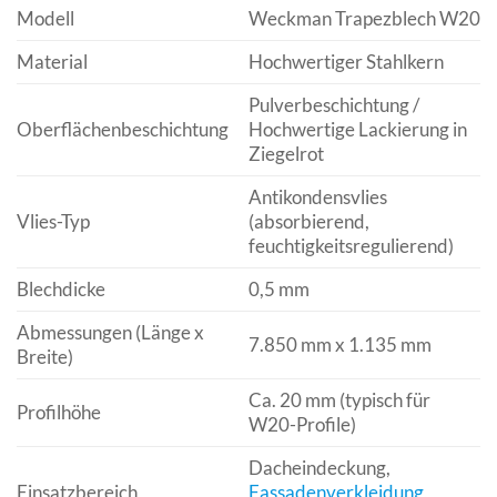
Modell
Weckman Trapezblech W20
Material
Hochwertiger Stahlkern
Pulverbeschichtung /
Oberflächenbeschichtung
Hochwertige Lackierung in
Ziegelrot
Antikondensvlies
Vlies-Typ
(absorbierend,
feuchtigkeitsregulierend)
Blechdicke
0,5 mm
Abmessungen (Länge x
7.850 mm x 1.135 mm
Breite)
Ca. 20 mm (typisch für
Profilhöhe
W20-Profile)
Dacheindeckung,
Einsatzbereich
Fassadenverkleidung
,