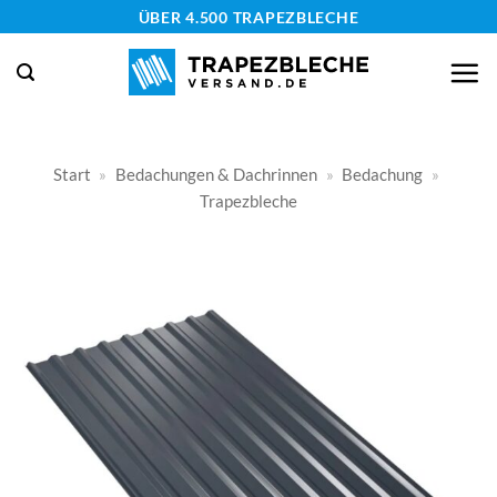
Zum
ÜBER 4.500 TRAPEZBLECHE
Inhalt
springen
Start
»
Bedachungen & Dachrinnen
»
Bedachung
»
Trapezbleche