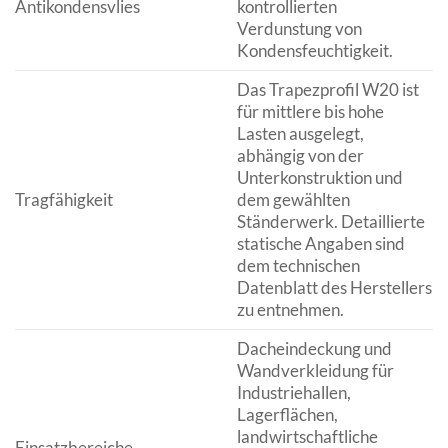
Antikondensvlies
kontrollierten
Verdunstung von
Kondensfeuchtigkeit.
Das Trapezprofil W20 ist
für mittlere bis hohe
Lasten ausgelegt,
abhängig von der
Unterkonstruktion und
Tragfähigkeit
dem gewählten
Ständerwerk. Detaillierte
statische Angaben sind
dem technischen
Datenblatt des Herstellers
zu entnehmen.
Dacheindeckung und
Wandverkleidung für
Industriehallen,
Lagerflächen,
landwirtschaftliche
Einsatzbereiche