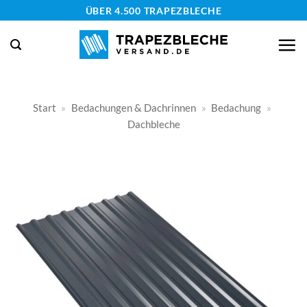
Zum
ÜBER 4.500 TRAPEZBLECHE
Inhalt
springen
Start
»
Bedachungen & Dachrinnen
»
Bedachung
»
Dachbleche