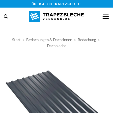
Zum
ÜBER 4.500 TRAPEZBLECHE
Inhalt
springen
Start
»
Bedachungen & Dachrinnen
»
Bedachung
»
Dachbleche