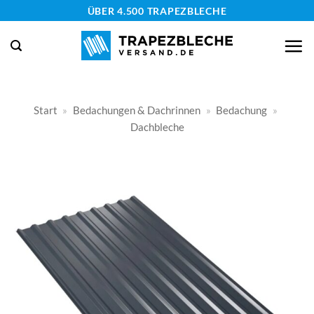
Zum
ÜBER 4.500 TRAPEZBLECHE
Inhalt
springen
Start
»
Bedachungen & Dachrinnen
»
Bedachung
»
Dachbleche