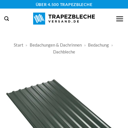
Zum
ÜBER 4.500 TRAPEZBLECHE
Inhalt
springen
Start
»
Bedachungen & Dachrinnen
»
Bedachung
»
Dachbleche