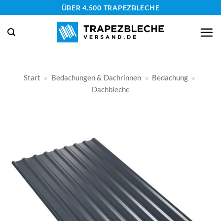
Zum
ÜBER 4.500 TRAPEZBLECHE
Inhalt
springen
Start
»
Bedachungen & Dachrinnen
»
Bedachung
»
Dachbleche