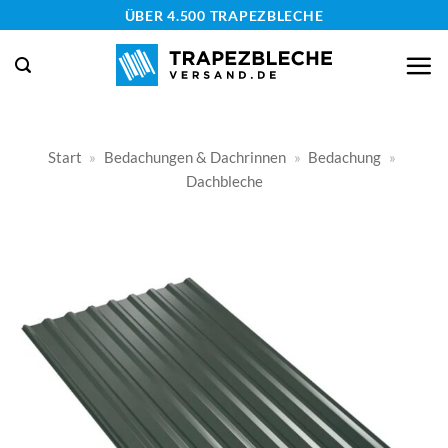
Zum
ÜBER 4.500 TRAPEZBLECHE
Inhalt
springen
Start
»
Bedachungen & Dachrinnen
»
Bedachung
»
Dachbleche