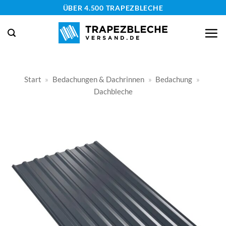
Zum
ÜBER 4.500 TRAPEZBLECHE
Inhalt
springen
Start
»
Bedachungen & Dachrinnen
»
Bedachung
»
Dachbleche