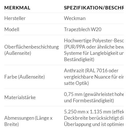
MERKMAL
SPEZIFIKATION/BESCHR
Hersteller
Weckman
Modell
Trapezblech W20
Hochwertige Polyester-Besch
Oberflächenbeschichtung
(PUR/PPA oder ähnliche bewä
(Außenseite)
Systeme für Langlebigkeit und
Beständigkeit)
Anthrazit (RAL 7016 oder
Farbe (Außenseite)
vergleichbare Nuance für eine 
satte Optik)
0,75 mm (gewährleistet hohe St
Materialstärke
und Formbeständigkeit)
5.250 mm x 1.135 mm (effekti
Abmessungen (Länge x
Deckbreite berücksichtigt die
Breite)
Überlappung und ist optimiert 