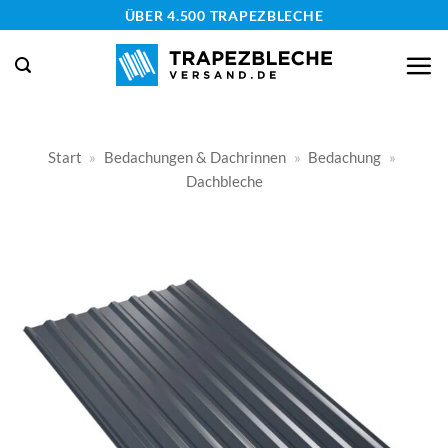
Zum
ÜBER 4.500 TRAPEZBLECHE
Inhalt
springen
Start
»
Bedachungen & Dachrinnen
»
Bedachung
»
Dachbleche