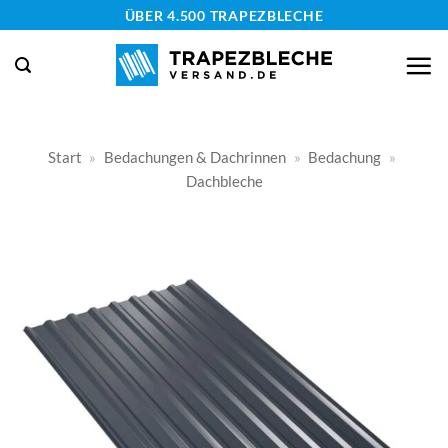
Zum
ÜBER 4.500 TRAPEZBLECHE
Inhalt
springen
Start
»
Bedachungen & Dachrinnen
»
Bedachung
»
Dachbleche