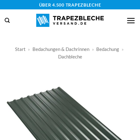
Zum
ÜBER 4.500 TRAPEZBLECHE
Inhalt
springen
Start
»
Bedachungen & Dachrinnen
»
Bedachung
»
Dachbleche