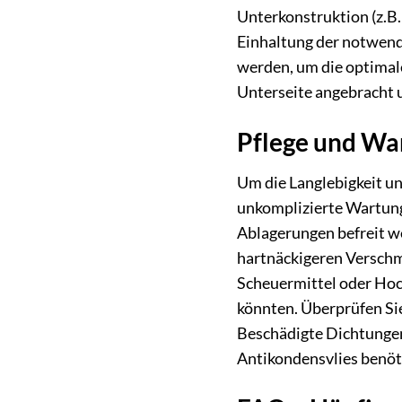
Unterkonstruktion (z.B. 
Einhaltung der notwend
werden, um die optimale
Unterseite angebracht u
Pflege und Wa
Um die Langlebigkeit u
unkomplizierte Wartung
Ablagerungen befreit we
hartnäckigeren Verschm
Scheuermittel oder Hoc
könnten. Überprüfen Si
Beschädigte Dichtungen
Antikondensvlies benötig