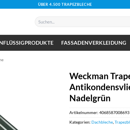
ÜBER 4.500 TRAPEZBLECHE
Suchen
nach:
NFLÜSSIGPRODUKTE
FASSADENVERKLEIDUNG
he
Weckman Trape
Antikondensvli
Nadelgrün
Artikelnummer:
4068587008693
Kategorien:
Dachbleche
,
Trapezb