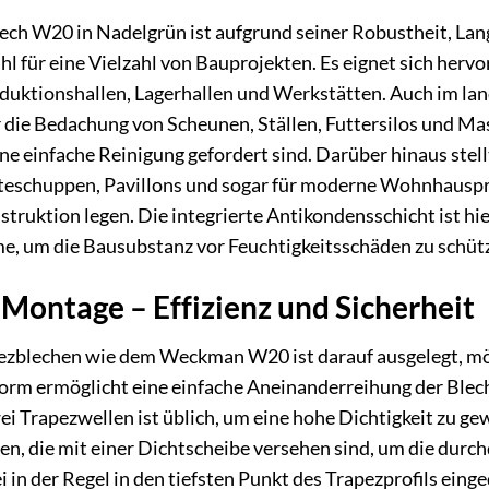
h W20 in Nadelgrün ist aufgrund seiner Robustheit, Langl
l für eine Vielzahl von Bauprojekten. Es eignet sich herv
duktionshallen, Lagerhallen und Werkstätten. Auch im lan
 die Bedachung von Scheunen, Ställen, Futtersilos und Ma
e einfache Reinigung gefordert sind. Darüber hinaus stellt
eschuppen, Pavillons und sogar für moderne Wohnhausproj
ruktion legen. Die integrierte Antikondensschicht ist hie
me, um die Bausubstanz vor Feuchtigkeitsschäden zu schüt
Montage – Effizienz und Sicherheit
zblechen wie dem Weckman W20 ist darauf ausgelegt, mögli
form ermöglicht eine einfache Aneinanderreihung der Ble
i Trapezwellen ist üblich, um eine hohe Dichtigkeit zu gew
n, die mit einer Dichtscheibe versehen sind, um die durch
in der Regel in den tiefsten Punkt des Trapezprofils eing