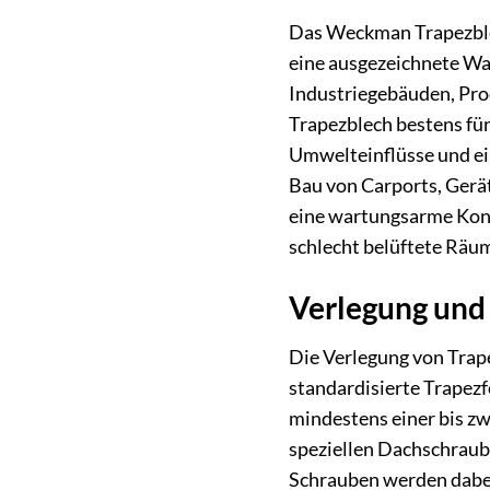
Das Weckman Trapezblec
eine ausgezeichnete Wah
Industriegebäuden, Pro
Trapezblech bestens für
Umwelteinflüsse und ein
Bau von Carports, Gerät
eine wartungsarme Konst
schlecht belüftete Räu
Verlegung und 
Die Verlegung von Trape
standardisierte Trapez
mindestens einer bis zwe
speziellen Dachschraube
Schrauben werden dabei 