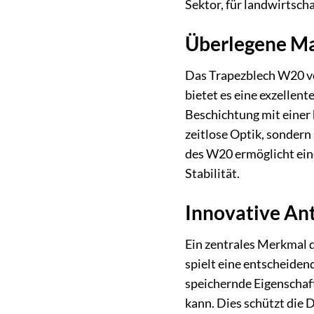
Sektor, für landwirtsch
Überlegene Ma
Das Trapezblech W20 vo
bietet es eine exzellen
Beschichtung mit einer 
zeitlose Optik, sondern
des W20 ermöglicht eine
Stabilität.
Innovative An
Ein zentrales Merkmal d
spielt eine entscheide
speichernde Eigenschaft
kann. Dies schützt die