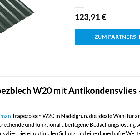
123,91
€
ZUM PARTNERS
zblech W20 mit Antikondensvlies –
kman
Trapezblech W20 in Nadelgrün, die ideale Wahl für a
sprechende und funktional überlegene Bedachungslösung s
svlies bietet optimalen Schutz und eine dauerhafte Wertst