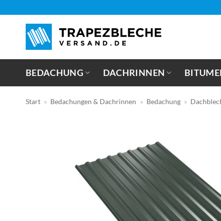
Zum
Inhalt
springen
BEDACHUNG
DACHRINNEN
BITUME
Start
»
Bedachungen & Dachrinnen
»
Bedachung
»
Dachblec