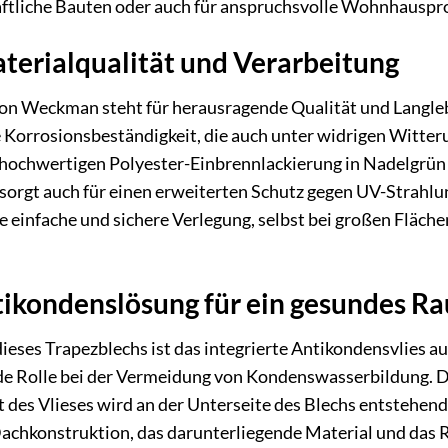
aftliche Bauten oder auch für anspruchsvolle Wohnhauspro
terialqualität und Verarbeitung
n Weckman steht für herausragende Qualität und Langlebig
te Korrosionsbeständigkeit, die auch unter widrigen Witte
hochwertigen Polyester-Einbrennlackierung in Nadelgrün v
 sorgt auch für einen erweiterten Schutz gegen UV-Strahlu
 einfache und sichere Verlegung, selbst bei großen Fläche
tikondenslösung für ein gesundes R
ieses Trapezblechs ist das integrierte Antikondensvlies au
nde Rolle bei der Vermeidung von Kondenswasserbildung. D
 des Vlieses wird an der Unterseite des Blechs entstehen
 Dachkonstruktion, das darunterliegende Material und das