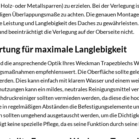
Holz- oder Metallsparren) zu erzielen. Bei der Verlegung i
igen Überlappungsmaße zu achten. Die genauen Montageanl
 Leistung und Langlebigkeit des Daches zu gewährleisten. 
nd beeinträchtigt die Verlegung auf der Oberseite nicht.
rtung für maximale Langlebigkeit
nd die ansprechende Optik Ihres Weckman Trapezblechs W2
smaßnahmen empfehlenswert. Die Oberfläche sollte gele
rden. Dies kann einfach mit klarem Wasser und einem wei
utzungen kann ein mildes, neutrales Reinigungsmittel ve
hdruckreiniger sollten vermieden werden, da diese die h
e in regelmäßigen Abständen die Befestigungselemente un
 sollten umgehend ausgetauscht werden, um die Dichtigkei
t keine spezielle Pflege, da es seine Funktion durch seine