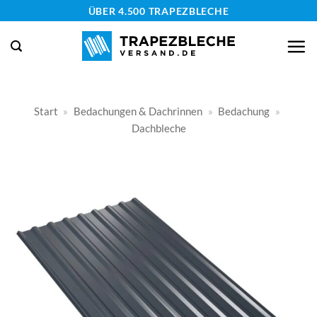
Zum
ÜBER 4.500 TRAPEZBLECHE
Inhalt
springen
Start
»
Bedachungen & Dachrinnen
»
Bedachung
»
Dachbleche