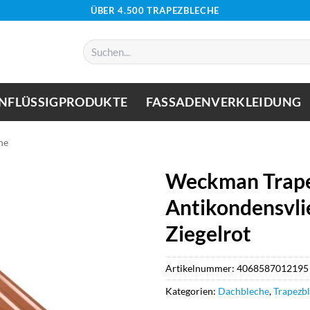
ÜBER 4.500 TRAPEZBLECHE
Suchen
nach:
NFLÜSSIGPRODUKTE
FASSADENVERKLEIDUNG
he
Weckman Trape
Antikondensvlie
Ziegelrot
Artikelnummer:
4068587012195
Kategorien:
Dachbleche
,
Trapezb