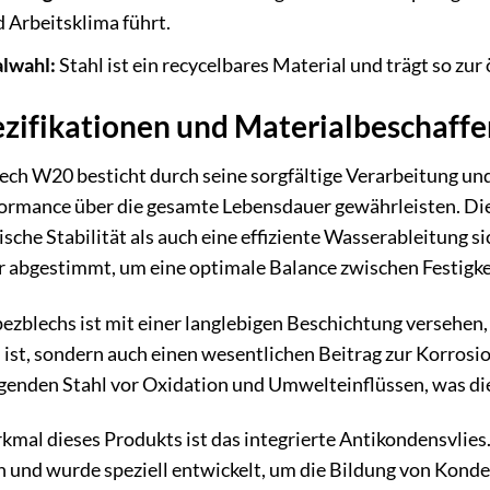
 Arbeitsklima führt.
lwahl:
Stahl ist ein recycelbares Material und trägt so zur
zifikationen und Materialbeschaffe
h W20 besticht durch seine sorgfältige Verarbeitung und 
rmance über die gesamte Lebensdauer gewährleisten. Die 
sche Stabilität als auch eine effiziente Wasserableitung si
r abgestimmt, um eine optimale Balance zwischen Festigkei
zblechs ist mit einer langlebigen Beschichtung versehen, d
ist, sondern auch einen wesentlichen Beitrag zur Korrosio
genden Stahl vor Oxidation und Umwelteinflüssen, was die
mal dieses Produkts ist das integrierte Antikondensvlies. D
 und wurde speziell entwickelt, um die Bildung von Kond