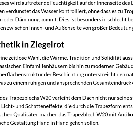
eses wird auftretende Feuchtigkeit auf der Innenseite de
n verdunstet das Wasser kontrolliert, ohne dass es zu T
n oder Dämmung kommt. Dies ist besonders in schlecht be
en zwischen Innen- und Außenseite von großer Bedeutung
hetik in Ziegelrot
eine zeitlose Wahl, die Wärme, Tradition und Solidität auss
lassischen Einfamilienhäusern bis hin zu modernen Gebäude
erflächenstruktur der Beschichtung unterstreicht den nat
was zu einem ruhigen und ansprechenden Gesamteindruck 
r des Trapezblechs W20 verleiht dem Dach nicht nur seine st
e Licht- und Schatteneffekte, die durch die Trapezform ent
schen Qualitäten machen das Trapezblech W20 mit Antiko
sche Gestaltung Hand in Hand gehen sollen.