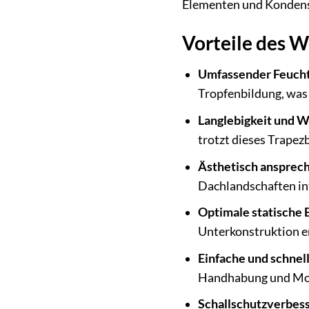
Elementen und Kondens
Vorteile des 
Umfassender Feucht
Tropfenbildung, was 
Langlebigkeit und W
trotzt dieses Trape
Ästhetisch ansprec
Dachlandschaften int
Optimale statische 
Unterkonstruktion e
Einfache und schnel
Handhabung und Monta
Schallschutzverbes