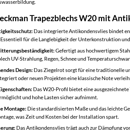
wasserbildung.
Weckman Trapezblechs W20 mit Anti
igkeitsschutz:
Das integrierte Antikondensvlies bindet e
Essentiell für die Langlebigkeit der Unterkonstruktion un
itterungsbeständigkeit:
Gefertigt aus hochwertigem Stahl
zblech UV-Strahlung, Regen, Schnee und Temperaturschwa
hendes Design:
Das Ziegelrot sorgt für eine traditionelle 
egriert oder neuen Projekten eine klassische Note verleih
Eigenschaften:
Das W20-Profil bietet eine ausgezeichnete Tr
rmöglicht und hohe Lasten sicher aufnimmt.
le Montage:
Die standardisierten Maße und das leichte Ge
ge, was Zeit und Kosten bei der Installation spart.
serung:
Das Antikondensvlies trägt auch zur Dämpfung von