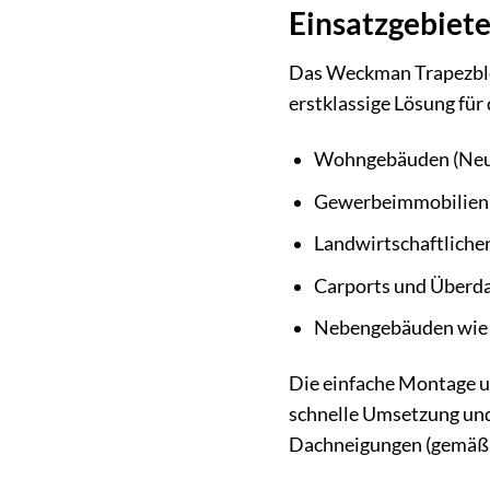
Einsatzgebiet
Das Weckman Trapezblech
erstklassige Lösung für
Wohngebäuden (Neu
Gewerbeimmobilien 
Landwirtschaftliche
Carports und Überd
Nebengebäuden wie
Die einfache Montage un
schnelle Umsetzung und
Dachneigungen (gemäß He