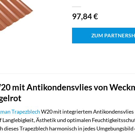
97,84
€
ZUM PARTNERS
20 mit Antikondensvlies von Weckm
gelrot
kman
Trapezblech
W20 mit integriertem Antikondensvlies –
f Langlebigkeit, Ästhetik und optimalen Feuchtigkeitsschut
ich dieses Trapezblech harmonisch in jedes Umgebungsbild e