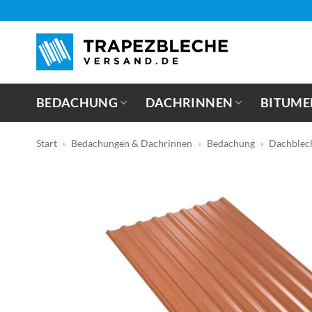
Zum
Inhalt
springen
BEDACHUNG
DACHRINNEN
BITUME
Start
»
Bedachungen & Dachrinnen
»
Bedachung
»
Dachblec