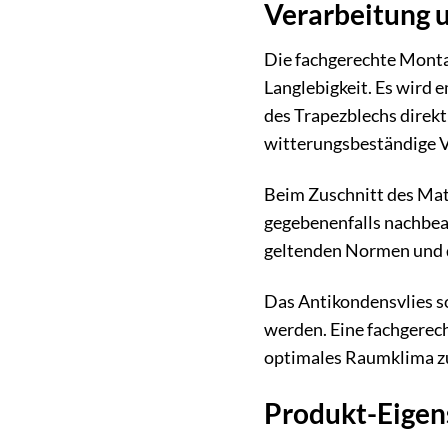
Verarbeitung 
Die fachgerechte Monta
Langlebigkeit. Es wird 
des Trapezblechs direkt 
witterungsbeständige V
Beim Zuschnitt des Mate
gegebenenfalls nachbea
geltenden Normen und de
Das Antikondensvlies 
werden. Eine fachgerec
optimales Raumklima zu
Produkt-Eigen