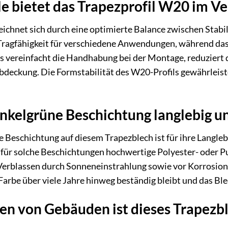
e bietet das Trapezprofil W20 im Ve
ichnet sich durch eine optimierte Balance zwischen Stabil
 Tragfähigkeit für verschiedene Anwendungen, während das
s vereinfacht die Handhabung bei der Montage, reduziert 
abdeckung. Die Formstabilität des W20-Profils gewährleis
unkelgrüne Beschichtung langlebig 
e Beschichtung auf diesem Trapezblech ist für ihre Langle
für solche Beschichtungen hochwertige Polyester- oder P
 Verblassen durch Sonneneinstrahlung sowie vor Korrosion
 Farbe über viele Jahre hinweg beständig bleibt und das Ble
en von Gebäuden ist dieses Trapezb