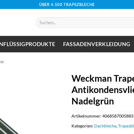
ÜBER 4.500 TRAPEZBLECHE
Suchen
nach:
NFLÜSSIGPRODUKTE
FASSADENVERKLEIDUNG
he
Weckman Trape
Antikondensvlie
Nadelgrün
Artikelnummer:
4068587005883
Kategorien:
Dachbleche
,
Trapezb