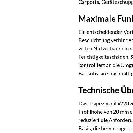
Carports, Geräteschup
Maximale Funkt
Ein entscheidender Vort
Beschichtung verhindert
vielen Nutzgebäuden od
Feuchtigkeitsschäden, S
kontrolliert an die Umge
Bausubstanz nachhaltig
Technische Üb
Das Trapezprofil W20 ze
Profilhöhe von 20 mm er
reduziert die Anforderu
Basis, die hervorragen