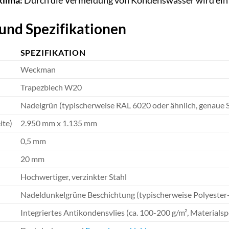
lima:
Durch die Vermeidung von Kondenswasser wird ein
und Spezifikationen
SPEZIFIKATION
Weckman
Trapezblech W20
Nadelgrün (typischerweise RAL 6020 oder ähnlich, genaue Sp
ite)
2.950 mm x 1.135 mm
0,5 mm
20 mm
Hochwertiger, verzinkter Stahl
Nadeldunkelgrüne Beschichtung (typischerweise Polyester- 
Integriertes Antikondensvlies (ca. 100-200 g/m², Materialspe