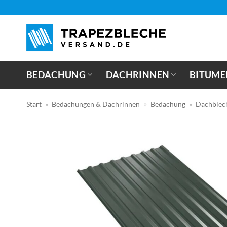
Zum
Inhalt
springen
BEDACHUNG
DACHRINNEN
BITUME
Start
»
Bedachungen & Dachrinnen
»
Bedachung
»
Dachblec