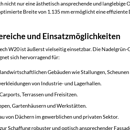
h nicht nur eine ästhetisch ansprechende und langlebige O
ptimierte Breite von 1.135 mm ermöglicht eine effiziente
eiche und Einsatzmöglichkeiten
 W20 ist äußerst vielseitig einsetzbar. Die Nadelgrün-Ob
net sich hervorragend für:
andwirtschaftlichen Gebäuden wie Stallungen, Scheunen 
erkleidungen von Industrie- und Lagerhallen.
arports, Terrassen und Freisitzen.
ppen, Gartenhäusern und Werkstätten.
u von Dächern im gewerblichen und privaten Sektor.
ur Schaffung robuster und optisch ansprechender Fassad