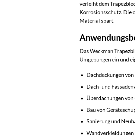
verleiht dem Trapezblec
Korrosionsschutz. Die o
Material spart.
Anwendungsber
Das Weckman Trapezblech
Umgebungen ein und eig
Dachdeckungen von l
Dach- und Fassadenv
Überdachungen von C
Bau von Geräteschu
Sanierung und Neuba
Wandverkleidungen z