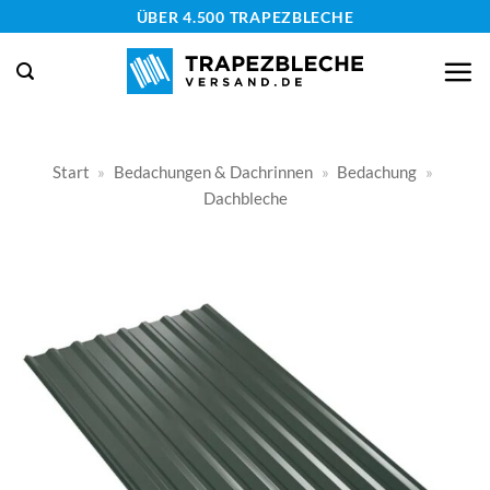
Zum
ÜBER 4.500 TRAPEZBLECHE
Inhalt
springen
Start
»
Bedachungen & Dachrinnen
»
Bedachung
»
Dachbleche