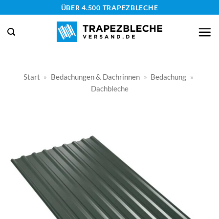
Zum
ÜBER 4.500 TRAPEZBLECHE
Inhalt
springen
Start
»
Bedachungen & Dachrinnen
»
Bedachung
»
Dachbleche