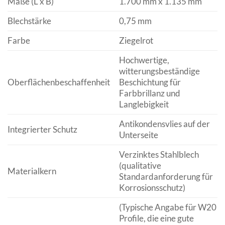
Maße (L x B)
1.700 mm x 1.135 mm
Blechstärke
0,75 mm
Farbe
Ziegelrot
Hochwertige,
witterungsbeständige
Oberflächenbeschaffenheit
Beschichtung für
Farbbrillanz und
Langlebigkeit
Antikondensvlies auf der
Integrierter Schutz
Unterseite
Verzinktes Stahlblech
(qualitative
Materialkern
Standardanforderung für
Korrosionsschutz)
(Typische Angabe für W20
Profile, die eine gute