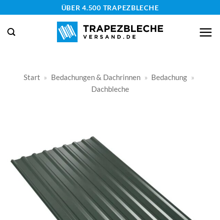
Zum
ÜBER 4.500 TRAPEZBLECHE
Inhalt
springen
Start
»
Bedachungen & Dachrinnen
»
Bedachung
»
Dachbleche