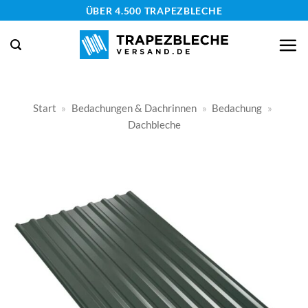
Zum
ÜBER 4.500 TRAPEZBLECHE
Inhalt
springen
Start
»
Bedachungen & Dachrinnen
»
Bedachung
»
Dachbleche