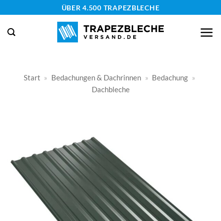
Zum
ÜBER 4.500 TRAPEZBLECHE
Inhalt
springen
Start
»
Bedachungen & Dachrinnen
»
Bedachung
»
Dachbleche