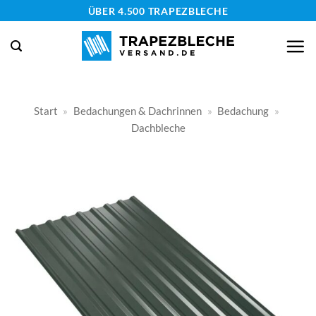
Zum
ÜBER 4.500 TRAPEZBLECHE
Inhalt
springen
Start
»
Bedachungen & Dachrinnen
»
Bedachung
»
Dachbleche