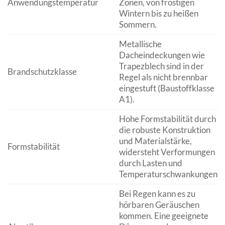
Anwendungstemperatur
Zonen, von frostigen
Wintern bis zu heißen
Sommern.
Metallische
Dacheindeckungen wie
Trapezblech sind in der
Brandschutzklasse
Regel als nicht brennbar
eingestuft (Baustoffklasse
A1).
Hohe Formstabilität durch
die robuste Konstruktion
und Materialstärke,
Formstabilität
widersteht Verformungen
durch Lasten und
Temperaturschwankungen.
Bei Regen kann es zu
hörbaren Geräuschen
kommen. Eine geeignete