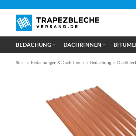
Zum
Inhalt
springen
BEDACHUNG
DACHRINNEN
BITUME
Start
»
Bedachungen & Dachrinnen
»
Bedachung
»
Dachblec