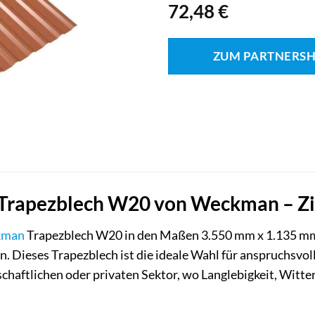
72,48
€
ZUM PARTNERS
Trapezblech W20 von Weckman – Zie
kman
Trapezblech W20 in den Maßen 3.550 mm x 1.135 mm u
n. Dieses Trapezblech ist die ideale Wahl für anspruchsvol
chaftlichen oder privaten Sektor, wo Langlebigkeit, Witt