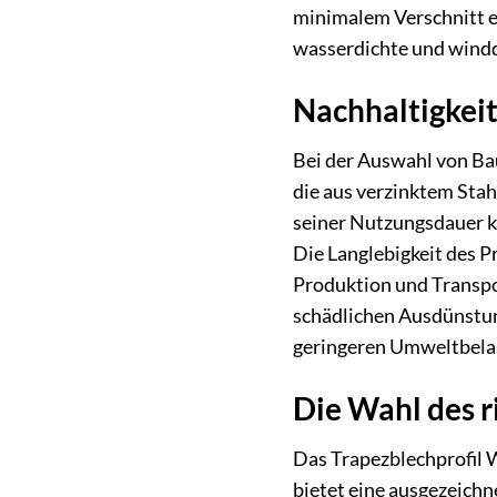
minimalem Verschnitt e
wasserdichte und windd
Nachhaltigkei
Bei der Auswahl von B
die aus verzinktem Stahl
seiner Nutzungsdauer k
Die Langlebigkeit des 
Produktion und Transpor
schädlichen Ausdünstun
geringeren Umweltbelas
Die Wahl des r
Das Trapezblechprofil 
bietet eine ausgezeichn