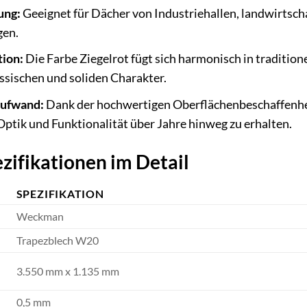
ung:
Geeignet für Dächer von Industriehallen, landwirtsch
gen.
tion:
Die Farbe Ziegelrot fügt sich harmonisch in traditi
ssischen und soliden Charakter.
aufwand:
Dank der hochwertigen Oberflächenbeschaffenhe
 Optik und Funktionalität über Jahre hinweg zu erhalten.
zifikationen im Detail
SPEZIFIKATION
Weckman
Trapezblech W20
3.550 mm x 1.135 mm
0,5 mm