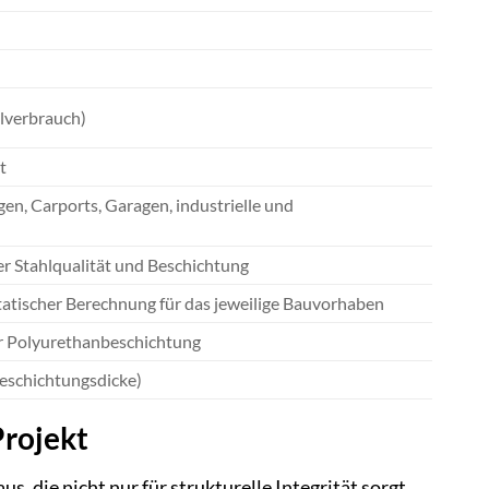
alverbrauch)
t
, Carports, Garagen, industrielle und
er Stahlqualität und Beschichtung
atischer Berechnung für das jeweilige Bauvorhaben
er Polyurethanbeschichtung
Beschichtungsdicke)
Projekt
 die nicht nur für strukturelle Integrität sorgt,