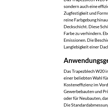
sondern auch eine effiz
Zugfestigkeit und Forms
reine Farbgebung hinaus
Deckschicht. Diese Schi
Farbe zu verhindern. Eb
Emissionen. Die Beschi
Langlebigkeit einer Dac
Anwendungsgeb
Das Trapezblech W20 in 
einer beliebten Wahl f
Kosteneffizienz im Vor
Gewerbebauten und Priv
oder für Neubauten, das
Die Standardabmessunge