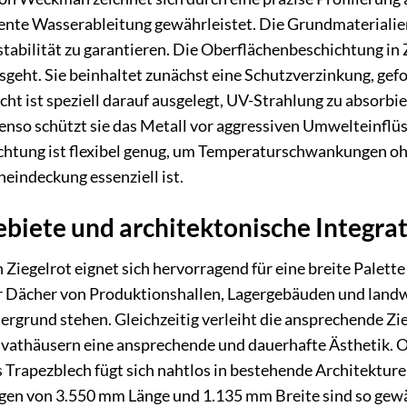
iente Wasserableitung gewährleistet. Die Grundmaterialie
tabilität zu garantieren. Die Oberflächenbeschichtung in Z
geht. Sie beinhaltet zunächst eine Schutzverzinkung, gefo
cht ist speziell darauf ausgelegt, UV-Strahlung zu absorbie
enso schützt sie das Metall vor aggressiven Umwelteinflü
chtung ist flexibel genug, um Temperaturschwankungen ohn
heindeckung essenziell ist.
iete und architektonische Integra
Ziegelrot eignet sich hervorragend für eine breite Palette
ür Dächer von Produktionshallen, Lagergebäuden und landw
dergrund stehen. Gleichzeitig verleiht die ansprechende 
athäusern eine ansprechende und dauerhafte Ästhetik. O
 Trapezblech fügt sich nahtlos in bestehende Architekturen
n von 3.550 mm Länge und 1.135 mm Breite sind so gewählt