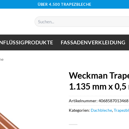
ÜBER 4.500 TRAPEZBLECHE
Suchen
nach:
NFLÜSSIGPRODUKTE
FASSADENVERKLEIDUNG
he
Weckman Trape
1.135 mm x 0,5
Artikelnummer:
4068587013468
Kategorien:
Dachbleche
,
Trapezb