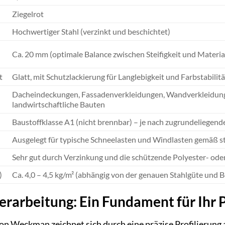
Ziegelrot
Hochwertiger Stahl (verzinkt und beschichtet)
Ca. 20 mm (optimale Balance zwischen Steifigkeit und Materi
t
Glatt, mit Schutzlackierung für Langlebigkeit und Farbstabilitä
Dacheindeckungen, Fassadenverkleidungen, Wandverkleidungen
landwirtschaftliche Bauten
Baustoffklasse A1 (nicht brennbar) – je nach zugrundeliegend
Ausgelegt für typische Schneelasten und Windlasten gemäß st
Sehr gut durch Verzinkung und die schützende Polyester- od
)
Ca. 4,0 – 4,5 kg/m² (abhängig von der genauen Stahlgüte und 
erarbeitung: Ein Fundament für Ihr 
 Weckman zeichnet sich durch eine präzise Profilierung aus,