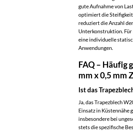
gute Aufnahme von Last
optimiert die Steifigke
reduziert die Anzahl de
Unterkonstruktion. Für 
eine individuelle statis
Anwendungen.
FAQ – Häufig 
mm x 0,5 mm Z
Ist das Trapezblec
Ja, das Trapezblech W2
Einsatz in Küstennähe ge
insbesondere bei unges
stets die spezifische B