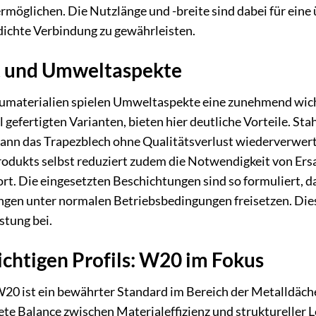
rmöglichen. Die Nutzlänge und -breite sind dabei für ein
ichte Verbindung zu gewährleisten.
t und Umweltaspekte
aumaterialien spielen Umweltaspekte eine zunehmend wic
 gefertigten Varianten, bieten hier deutliche Vorteile. Sta
ann das Trapezblech ohne Qualitätsverlust wiederverwert
Produkts selbst reduziert zudem die Notwendigkeit von E
t. Die eingesetzten Beschichtungen sind so formuliert, da
gen unter normalen Betriebsbedingungen freisetzen. Dies
tung bei.
ichtigen Profils: W20 im Fokus
W20 ist ein bewährter Standard im Bereich der Metalldäch
ete Balance zwischen Materialeffizienz und struktureller Le