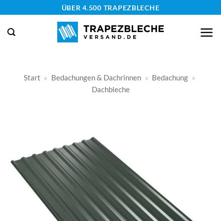
Zum
ÜBER 4.500 TRAPEZBLECHE
Inhalt
springen
Start
»
Bedachungen & Dachrinnen
»
Bedachung
»
Dachbleche