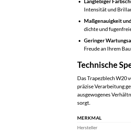
Langlebiger Farbsch
Intensität und Brilla
Maßgenauigkeit und
dichte und fugenfrei
Geringer Wartungs
Freude an Ihrem Baup
Technische Spe
Das Trapezblech W20 vo
präzise Verarbeitung g
ausgewogenes Verhältnis
sorgt.
MERKMAL
Hersteller