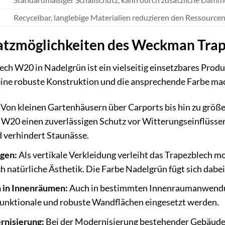
Recycelbar, langlebige Materialien reduzieren den Ressource
atzmöglichkeiten des Weckman Tra
 W20 in Nadelgrün ist ein vielseitig einsetzbares Produkt,
eine robuste Konstruktion und die ansprechende Farbe mac
Von kleinen Gartenhäusern über Carports bis hin zu größ
W20 einen zuverlässigen Schutz vor Witterungseinflüssen. 
 verhindert Staunässe.
gen:
Als vertikale Verkleidung verleiht das Trapezblech 
uch natürliche Ästhetik. Die Farbe Nadelgrün fügt sich dab
in Innenräumen:
Auch in bestimmten Innenraumanwendung
funktionale und robuste Wandflächen eingesetzt werden.
rnisierung:
Bei der Modernisierung bestehender Gebäud