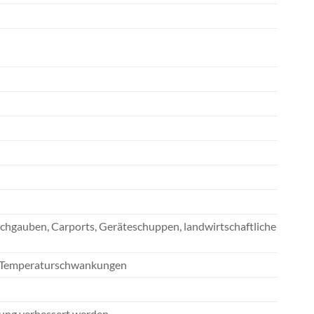
hgauben, Carports, Geräteschuppen, landwirtschaftliche
nd Temperaturschwankungen
ung verbessert werden