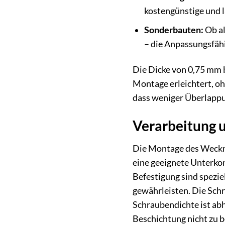
kostengünstige und l
Sonderbauten:
Ob al
– die Anpassungsfäh
Die Dicke von 0,75 mm 
Montage erleichtert, o
dass weniger Überlappun
Verarbeitung 
Die Montage des Weckma
eine geeignete Unterkons
Befestigung sind spezi
gewährleisten. Die Schr
Schraubendichte ist abh
Beschichtung nicht zu 