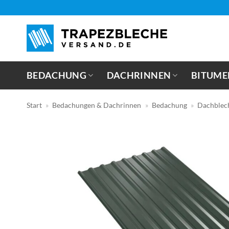
Zum
Inhalt
springen
BEDACHUNG
DACHRINNEN
BITUME
Start
»
Bedachungen & Dachrinnen
»
Bedachung
»
Dachblec