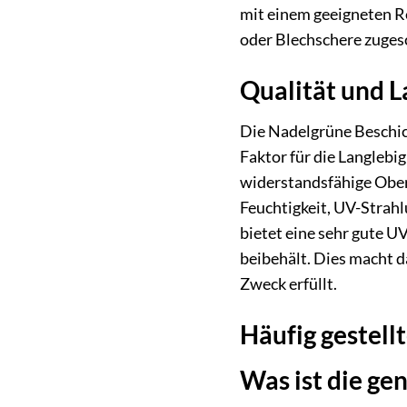
mit einem geeigneten Re
oder Blechschere zugesc
Qualität und L
Die Nadelgrüne Beschic
Faktor für die Langlebi
widerstandsfähige Ober
Feuchtigkeit, UV-Strah
bietet eine sehr gute UV
beibehält. Dies macht d
Zweck erfüllt.
Häufig gestell
Was ist die g