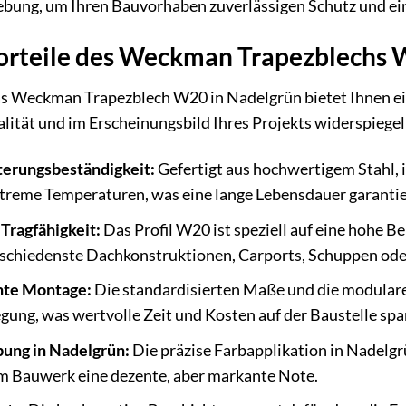
bung, um Ihren Bauvorhaben zuverlässigen Schutz und ein
rteile des Weckman Trapezblechs
s Weckman Trapezblech W20 in Nadelgrün bietet Ihnen eine 
alität und im Erscheinungsbild Ihres Projekts widerspiegel
erungsbeständigkeit:
Gefertigt aus hochwertigem Stahl, i
treme Temperaturen, was eine lange Lebensdauer garantie
Tragfähigkeit:
Das Profil W20 ist speziell auf eine hohe Be
schiedenste Dachkonstruktionen, Carports, Schuppen oder
ente Montage:
Die standardisierten Maße und die modulare
gung, was wertvolle Zeit und Kosten auf der Baustelle spar
ung in Nadelgrün:
Die präzise Farbapplikation in Nadelg
em Bauwerk eine dezente, aber markante Note.