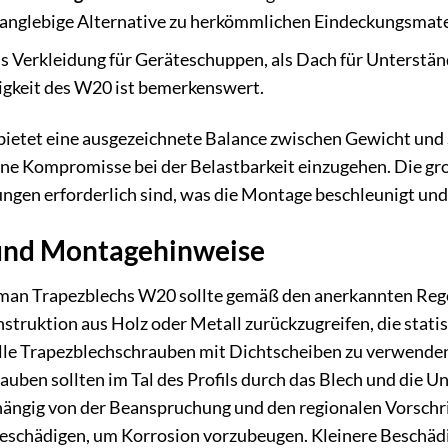
anglebige Alternative zu herkömmlichen Eindeckungsmater
s Verkleidung für Geräteschuppen, als Dach für Unterstän
igkeit des W20 ist bemerkenswert.
bietet eine ausgezeichnete Balance zwischen Gewicht und
hne Kompromisse bei der Belastbarkeit einzugehen. Die g
gen erforderlich sind, was die Montage beschleunigt und 
und Montagehinweise
n Trapezblechs W20 sollte gemäß den anerkannten Regeln
truktion aus Holz oder Metall zurückzugreifen, die statisc
elle Trapezblechschrauben mit Dichtscheiben zu verwenden
auben sollten im Tal des Profils durch das Blech und die 
ängig von der Beanspruchung und den regionalen Vorschrift
beschädigen, um Korrosion vorzubeugen. Kleinere Beschäd