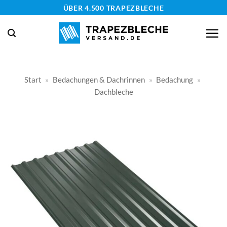
Zum
ÜBER 4.500 TRAPEZBLECHE
Inhalt
springen
Start
»
Bedachungen & Dachrinnen
»
Bedachung
»
Dachbleche