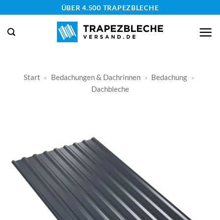
Zum
ÜBER 4.500 TRAPEZBLECHE
Inhalt
springen
Start
»
Bedachungen & Dachrinnen
»
Bedachung
»
Dachbleche