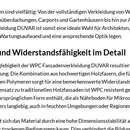
n sind vielfältig: Von der vollständigen Verkleidung von
nüberdachungen, Carports und Gartenhäusern bis hin zur 
idung DUVAR ist somit eine ideale Wahl für Architekten,
n Wartungsaufwand und eine ansprechende Optik legen.
und Widerstandsfähigkeit im Detail
lebigkeit der WPC Fassadenverkleidung DUVAR resultiert 
g. Die Kombination aus hochwertigen Holzfasern, die für
ilen Polymeren sorgt für eine bemerkenswerte Widerstand
satz zu traditionellen Holzfassaden ist WPC resistent geg
 ursprünglichen Form enthält, die als Nährboden für Mikr
ers langlebig, auch in feuchten Umgebungen oder Regionen
 sich das Material durch eine hohe Dimensionsstabilität au
r trockenen Bedingungen kaum. Dies verhindert die Bildun