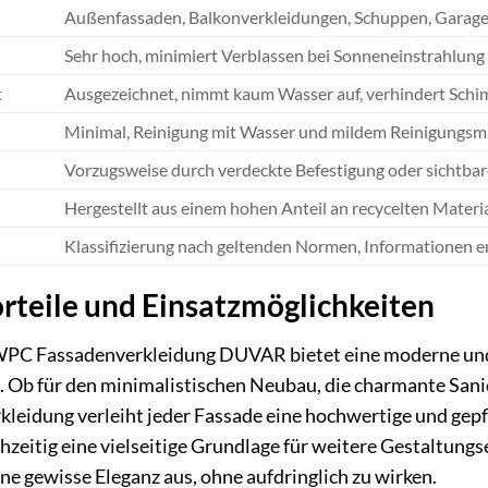
Außenfassaden, Balkonverkleidungen, Schuppen, Garag
Sehr hoch, minimiert Verblassen bei Sonneneinstrahlung
t
Ausgezeichnet, nimmt kaum Wasser auf, verhindert Sch
Minimal, Reinigung mit Wasser und mildem Reinigungsmi
Vorzugsweise durch verdeckte Befestigung oder sichtba
Hergestellt aus einem hohen Anteil an recycelten Materi
Klassifizierung nach geltenden Normen, Informationen e
rteile und Einsatzmöglichkeiten
WPC Fassadenverkleidung DUVAR bietet eine moderne und ze
t. Ob für den minimalistischen Neubau, die charmante San
rkleidung verleiht jeder Fassade eine hochwertige und ge
chzeitig eine vielseitige Grundlage für weitere Gestaltun
ine gewisse Eleganz aus, ohne aufdringlich zu wirken.