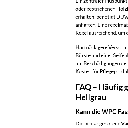
Ein zentraler Pluspunk
oder gestrichenen Holzf
erhalten, benötigt DUV
anhaften. Eine regelmäß
Regel ausreichend, um d
Hartnäckigere Verschmu
Bürste und einer Seifen
um Beschädigungen der 
Kosten für Pflegeproduk
FAQ – Häufig 
Hellgrau
Kann die WPC Fas
Die hier angebotene Var