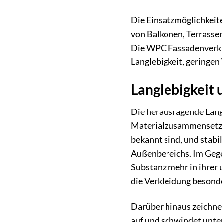
Die Einsatzmöglichkeite
von Balkonen, Terrasse
Die WPC Fassadenverkle
Langlebigkeit, geringe
Langlebigkeit 
Die herausragende Lang
Materialzusammensetzun
bekannt sind, und stab
Außenbereichs. Im Gegen
Substanz mehr in ihrer
die Verkleidung besond
Darüber hinaus zeichnet
auf und schwindet unte