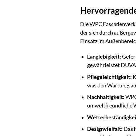
Hervorragende
Die WPC Fassadenverkle
der sich durch außergew
Einsatz im Außenbereich
Langlebigkeit:
Gefert
gewährleistet DUVAR
Pflegeleichtigkeit:
K
was den Wartungsau
Nachhaltigkeit:
WPC 
umweltfreundliche W
Wetterbeständigkei
Designvielfalt:
Das h