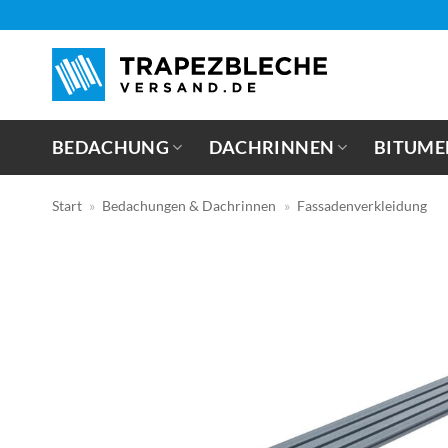
Zum
Inhalt
springen
BEDACHUNG
DACHRINNEN
BITUME
Start
»
Bedachungen & Dachrinnen
»
Fassadenverkleidung