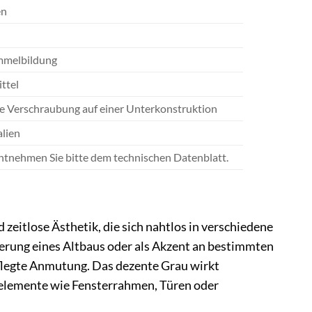
en
immelbildung
ttel
re Verschraubung auf einer Unterkonstruktion
alien
ntnehmen Sie bitte dem technischen Datenblatt.
itlose Ästhetik, die sich nahtlos in verschiedene
ierung eines Altbaus oder als Akzent an bestimmten
pflegte Anmutung. Das dezente Grau wirkt
gselemente wie Fensterrahmen, Türen oder