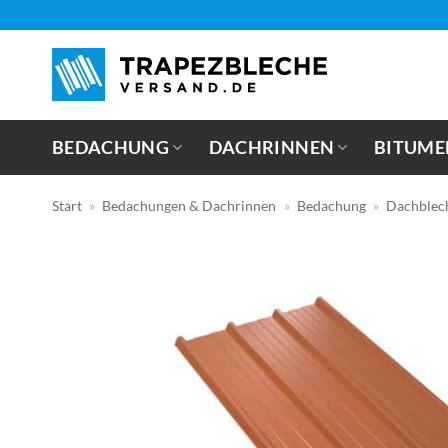
Zum
Inhalt
springen
BEDACHUNG
DACHRINNEN
BITUME
Start
»
Bedachungen & Dachrinnen
»
Bedachung
»
Dachblec