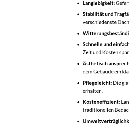
Langlebigkeit:
Gefert
Stabilität und Tragfä
verschiedenste Dach
Witterungsbeständi
Schnelle und einfac
Zeit und Kosten spar
Ästhetisch ansprec
dem Gebäude ein kla
Pflegeleicht:
Die gla
erhalten.
Kosteneffizient:
Lan
traditionellen Beda
Umweltverträglichk