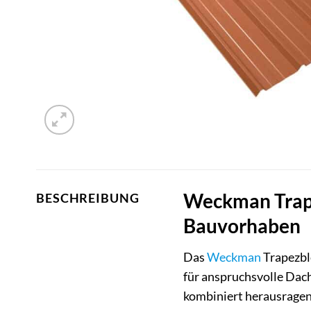
Weckman Trape
BESCHREIBUNG
Bauvorhaben
Das
Weckman
Trapezble
für anspruchsvolle Dac
kombiniert herausragend