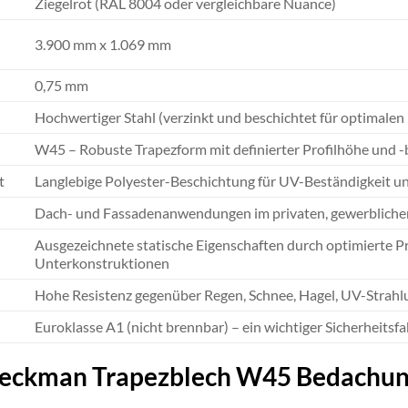
Ziegelrot (RAL 8004 oder vergleichbare Nuance)
3.900 mm x 1.069 mm
0,75 mm
Hochwertiger Stahl (verzinkt und beschichtet für optimalen
W45 – Robuste Trapezform mit definierter Profilhöhe und -b
t
Langlebige Polyester-Beschichtung für UV-Beständigkeit un
Dach- und Fassadenanwendungen im privaten, gewerblichen
Ausgezeichnete statische Eigenschaften durch optimierte Prof
Unterkonstruktionen
Hohe Resistenz gegenüber Regen, Schnee, Hagel, UV-Stra
Euroklasse A1 (nicht brennbar) – ein wichtiger Sicherheitsfa
Weckman Trapezblech W45 Bedachu