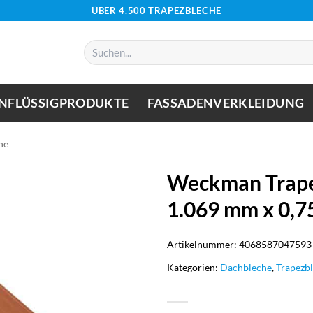
ÜBER 4.500 TRAPEZBLECHE
Suchen
nach:
NFLÜSSIGPRODUKTE
FASSADENVERKLEIDUNG
he
Weckman Trape
1.069 mm x 0,7
Artikelnummer:
4068587047593
Kategorien:
Dachbleche
,
Trapezb