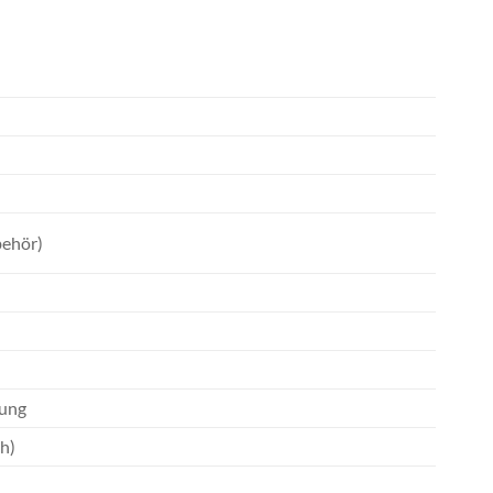
behör)
tung
h)