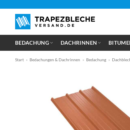
Zum
Inhalt
springen
BEDACHUNG
DACHRINNEN
BITUME
Start
»
Bedachungen & Dachrinnen
»
Bedachung
»
Dachblec