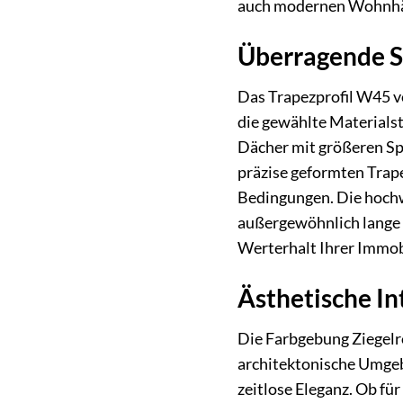
auch modernen Wohnhäus
Überragende St
Das Trapezprofil W45 vo
die gewählte Materials
Dächer mit größeren Sp
präzise geformten Trap
Bedingungen. Die hochw
außergewöhnlich lange 
Werterhalt Ihrer Immob
Ästhetische In
Die Farbgebung Ziegelro
architektonische Umgebu
zeitlose Eleganz. Ob f