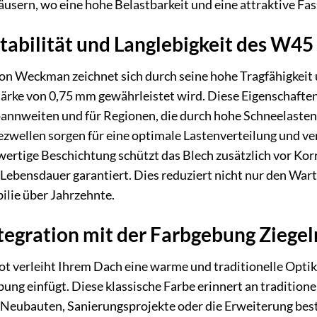
ern, wo eine hohe Belastbarkeit und eine attraktive Fass
abilität und Langlebigkeit des W45
n Weckman zeichnet sich durch seine hohe Tragfähigkeit und
tärke von 0,75 mm gewährleistet wird. Diese Eigenschafte
annweiten und für Regionen, die durch hohe Schneelasten
ezwellen sorgen für eine optimale Lastenverteilung und 
ertige Beschichtung schützt das Blech zusätzlich vor Kor
Lebensdauer garantiert. Dies reduziert nicht nur den War
ilie über Jahrzehnte.
tegration mit der Farbgebung Ziegel
t verleiht Ihrem Dach eine warme und traditionelle Optik,
ng einfügt. Diese klassische Farbe erinnert an traditione
ür Neubauten, Sanierungsprojekte oder die Erweiterung b