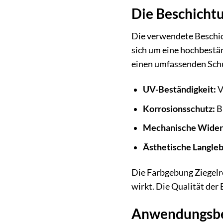
Die Beschichtu
Die verwendete Beschich
sich um eine hochbestän
einen umfassenden Sch
UV-Beständigkeit:
V
Korrosionsschutz:
Bi
Mechanische Widers
Ästhetische Langleb
Die Farbgebung Ziegelro
wirkt. Die Qualität der
Anwendungsber