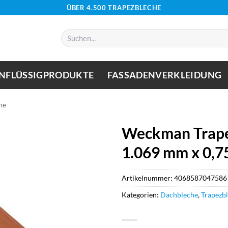
ÜBER 4.500 TRAPEZBLECHE
Suchen
nach:
NFLÜSSIGPRODUKTE
FASSADENVERKLEIDUNG
he
Weckman Trape
1.069 mm x 0,7
Artikelnummer:
4068587047586
Kategorien:
Dachbleche
,
Trapezb