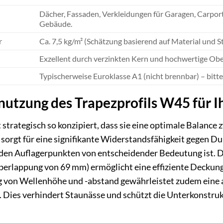
Dächer, Fassaden, Verkleidungen für Garagen, Carports
Gebäude.
r
Ca. 7,5 kg/m² (Schätzung basierend auf Material und S
Exzellent durch verzinkten Kern und hochwertige Ob
Typischerweise Euroklasse A1 (nicht brennbar) – bitte
utzung des Trapezprofils W45 für I
trategisch so konzipiert, dass sie eine optimale Balance zw
orgt für eine signifikante Widerstandsfähigkeit gegen D
en Auflagerpunkten von entscheidender Bedeutung ist. Di
berlappung von 69 mm) ermöglicht eine effiziente Deckung
 von Wellenhöhe und -abstand gewährleistet zudem eine 
. Dies verhindert Staunässe und schützt die Unterkonstru