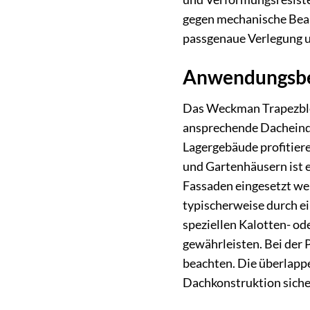
gegen mechanische Bean
passgenaue Verlegung un
Anwendungsbe
Das Weckman Trapezblec
ansprechende Dacheinde
Lagergebäude profitier
und Gartenhäusern ist e
Fassaden eingesetzt we
typischerweise durch ei
speziellen Kalotten- od
gewährleisten. Bei der 
beachten. Die überlappe
Dachkonstruktion sicher