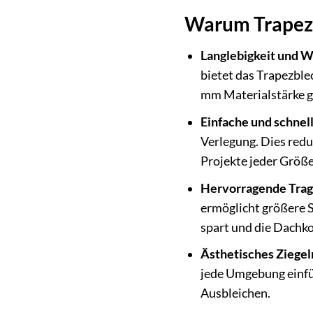
Warum Trapez
Langlebigkeit und W
bietet das Trapezbl
mm Materialstärke ga
Einfache und schnel
Verlegung. Dies reduz
Projekte jeder Größ
Hervorragende Tragf
ermöglicht größere 
spart und die Dachko
Ästhetisches Ziegel
jede Umgebung einfüg
Ausbleichen.