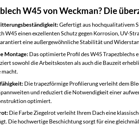
blech W45 von Weckman? Die überz
itterungsbeständigkeit:
Gefertigt aus hochqualitativem S
ech W45 einen exzellenten Schutz gegen Korrosion, UV-St
rantiert eine außergewöhnliche Stabilität und Widerstan
le Montage:
Das optimierte Profil des W45 Trapezblechs e
iert sowohl die Arbeitskosten als auch die Bauzeit erhebli
e macht.
ähigkeit:
Die trapezförmige Profilierung verleiht dem Blec
Spannweiten und reduziert die Notwendigkeit einer aufwe
nstruktion optimiert.
rot:
Die Farbe Ziegelrot verleiht Ihrem Dach eine klassisc
t. Die hochwertige Beschichtung sorgt für eine gleichmäßi