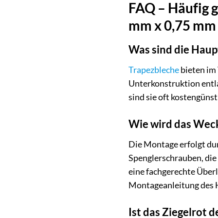
FAQ – Häufig 
mm x 0,75 mm 
Was sind die Haup
Trapezbleche
bieten im 
Unterkonstruktion entl
sind sie oft kostengüns
Wie wird das Wec
Die Montage erfolgt dur
Spenglerschrauben, die 
eine fachgerechte Über
Montageanleitung des H
Ist das Ziegelrot 