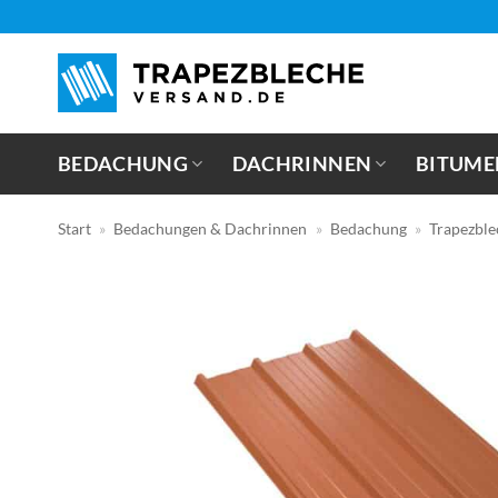
Zum
Inhalt
springen
BEDACHUNG
DACHRINNEN
BITUME
Start
»
Bedachungen & Dachrinnen
»
Bedachung
»
Trapezble