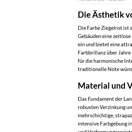
Die Ästhetik v
Die Farbe Ziegelrot ist
Gebäuden eine zeitlose 
ein und bietet eine att
Farbbrillanz über Jahre
für die harmonische Int
traditionelle Note wün
Material und V
Das Fundament der Lang
robusten Verzinkung un
mehrschichtige, strapaz
intensive Farbgebung in 
und Verformungsresiste