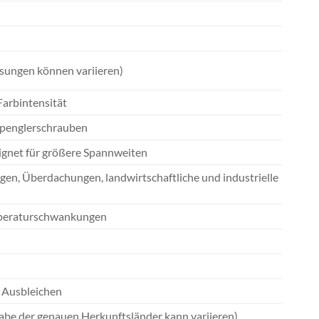
ssungen können variieren)
Farbintensität
Spenglerschrauben
eignet für größere Spannweiten
n, Überdachungen, landwirtschaftliche und industrielle
emperaturschwankungen
n Ausbleichen
abe der genauen Herkunftsländer kann variieren)