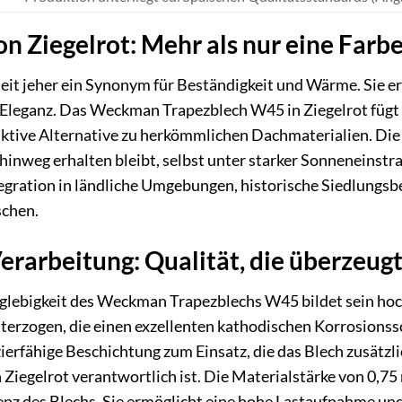
on Ziegelrot: Mehr als nur eine Farb
 seit jeher ein Synonym für Beständigkeit und Wärme. Sie e
Eleganz. Das Weckman Trapezblech W45 in Ziegelrot fügt s
raktive Alternative zu herkömmlichen Dachmaterialien. Die
 hinweg erhalten bleibt, selbst unter starker Sonneneinst
egration in ländliche Umgebungen, historische Siedlungsb
schen.
erarbeitung: Qualität, die überzeug
lebigkeit des Weckman Trapezblechs W45 bildet sein hoch
terzogen, die einen exzellenten kathodischen Korrosionss
ierfähige Beschichtung zum Einsatz, die das Blech zusätzl
Ziegelrot verantwortlich ist. Die Materialstärke von 0,75 
nz des Blechs. Sie ermöglicht eine hohe Lastaufnahme u