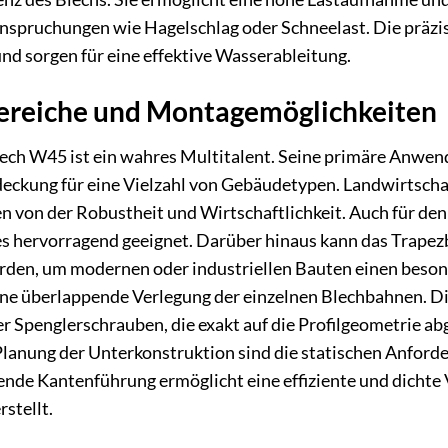
spruchungen wie Hagelschlag oder Schneelast. Die präzis
d sorgen für eine effektive Wasserableitung.
reiche und Montagemöglichkeiten
h W45 ist ein wahres Multitalent. Seine primäre Anwendun
ckung für eine Vielzahl von Gebäudetypen. Landwirtschaf
en von der Robustheit und Wirtschaftlichkeit. Auch für d
s hervorragend geeignet. Darüber hinaus kann das Trapezb
rden, um modernen oder industriellen Bauten einen besond
ne überlappende Verlegung der einzelnen Blechbahnen. Die
er Spenglerschrauben, die exakt auf die Profilgeometrie a
Planung der Unterkonstruktion sind die statischen Anford
nde Kantenführung ermöglicht eine effiziente und dichte 
stellt.