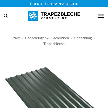
Zum
ÜBER 4.500 TRAPEZBLECHE
Inhalt
springen
Start
»
Bedachungen & Dachrinnen
»
Bedachung
»
Trapezbleche