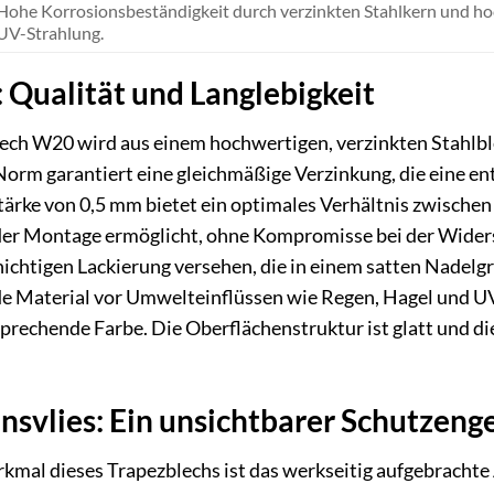
Hohe Korrosionsbeständigkeit durch verzinkten Stahlkern und ho
UV-Strahlung.
 Qualität und Langlebigkeit
ch W20 wird aus einem hochwertigen, verzinkten Stahlbl
Norm garantiert eine gleichmäßige Verzinkung, die eine e
stärke von 0,5 mm bietet ein optimales Verhältnis zwischen
 Montage ermöglicht, ohne Kompromisse bei der Widersta
ichtigen Lackierung versehen, die in einem satten Nadelgr
de Material vor Umwelteinflüssen wie Regen, Hagel und UV
rechende Farbe. Die Oberflächenstruktur ist glatt und die
svlies: Ein unsichtbarer Schutzenge
mal dieses Trapezblechs ist das werkseitig aufgebrachte A