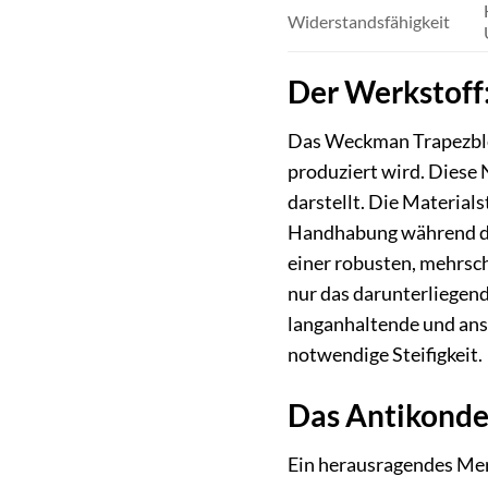
Widerstandsfähigkeit
Der Werkstoff:
Das Weckman Trapezble
produziert wird. Diese 
darstellt. Die Material
Handhabung während der
einer robusten, mehrsch
nur das darunterliegen
langanhaltende und ansp
notwendige Steifigkeit.
Das Antikonden
Ein herausragendes Merk