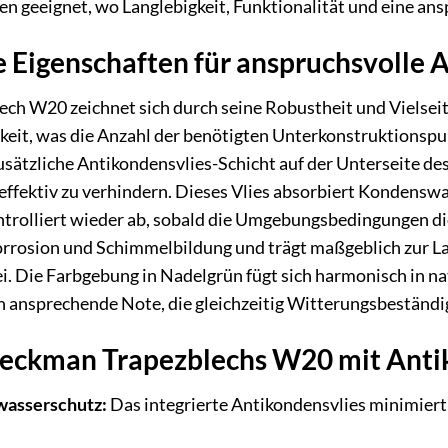
n geeignet, wo Langlebigkeit, Funktionalität und eine an
 Eigenschaften für anspruchsvolle
 W20 zeichnet sich durch seine Robustheit und Vielseitig
gkeit, was die Anzahl der benötigten Unterkonstruktionsp
usätzliche Antikondensvlies-Schicht auf der Unterseite des
effektiv zu verhindern. Dieses Vlies absorbiert Kondens
ontrolliert wieder ab, sobald die Umgebungsbedingungen di
rrosion und Schimmelbildung und trägt maßgeblich zur La
i. Die Farbgebung in Nadelgrün fügt sich harmonisch in 
 ansprechende Note, die gleichzeitig Witterungsbeständig
Weckman Trapezblechs W20 mit Anti
wasserschutz:
Das integrierte Antikondensvlies minimiert