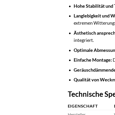
Hohe Stabilität und 
Langlebigkeit und W
extremen Witterung
Ästhetisch ansprec
integriert.
Optimale Abmessun
Einfache Montage:
D
Geräuschdämmende 
Qualität von Weck
Technische Sp
EIGENSCHAFT
Hersteller