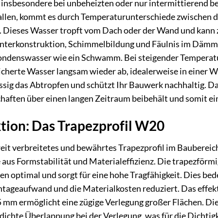
nsbesondere bei unbeheizten oder nur intermittierend b
allen, kommt es durch Temperaturunterschiede zwischen de
Dieses Wasser tropft vom Dach oder der Wand und kann z
Unterkonstruktion, Schimmelbildung und Fäulnis im Dämmma
ondenswasser wie ein Schwamm. Bei steigender Temperatu
eicherte Wasser langsam wieder ab, idealerweise in einer W
sig das Abtropfen und schützt Ihr Bauwerk nachhaltig. Das 
aften über einen langen Zeitraum beibehält und somit ein
tion: Das Trapezprofil W20
weit verbreitetes und bewährtes Trapezprofil im Baubereich
aus Formstabilität und Materialeffizienz. Die trapezförmi
ten optimal und sorgt für eine hohe Tragfähigkeit. Dies be
tageaufwand und die Materialkosten reduziert. Das effek
mm ermöglicht eine zügige Verlegung großer Flächen. Die 
dichte Überlappung bei der Verlegung, was für die Dichtig