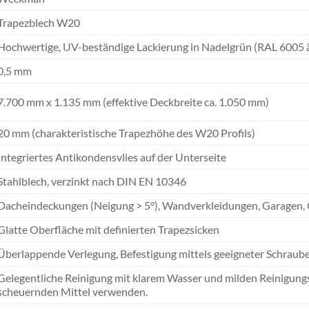
Trapezblech W20
Hochwertige, UV-beständige Lackierung in Nadelgrün (RAL 6005 ä
0,5 mm
7.700 mm x 1.135 mm (effektive Deckbreite ca. 1.050 mm)
20 mm (charakteristische Trapezhöhe des W20 Profils)
Integriertes Antikondensvlies auf der Unterseite
Stahlblech, verzinkt nach DIN EN 10346
Dacheindeckungen (Neigung > 5°), Wandverkleidungen, Garagen, Ca
Glatte Oberfläche mit definierten Trapezsicken
Überlappende Verlegung, Befestigung mittels geeigneter Schraub
Gelegentliche Reinigung mit klarem Wasser und milden Reinigungs
scheuernden Mittel verwenden.