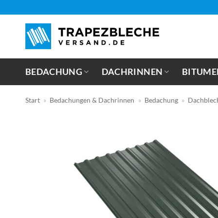
Zum
Inhalt
springen
BEDACHUNG
DACHRINNEN
BITUME
Start
»
Bedachungen & Dachrinnen
»
Bedachung
»
Dachblec