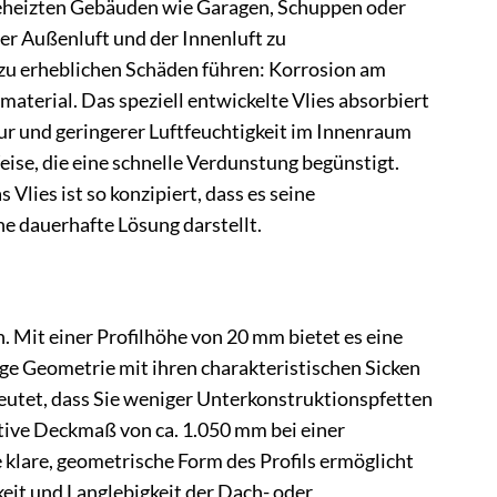
eheizten Gebäuden wie Garagen, Schuppen oder
r Außenluft und der Innenluft zu
u erheblichen Schäden führen: Korrosion am
terial. Das speziell entwickelte Vlies absorbiert
r und geringerer Luftfeuchtigkeit im Innenraum
eise, die eine schnelle Verdunstung begünstigt.
Vlies ist so konzipiert, dass es seine
e dauerhafte Lösung darstellt.
. Mit einer Profilhöhe von 20 mm bietet es eine
ge Geometrie mit ihren charakteristischen Sicken
deutet, dass Sie weniger Unterkonstruktionspfetten
tive Deckmaß von ca. 1.050 mm bei einer
klare, geometrische Form des Profils ermöglicht
keit und Langlebigkeit der Dach- oder