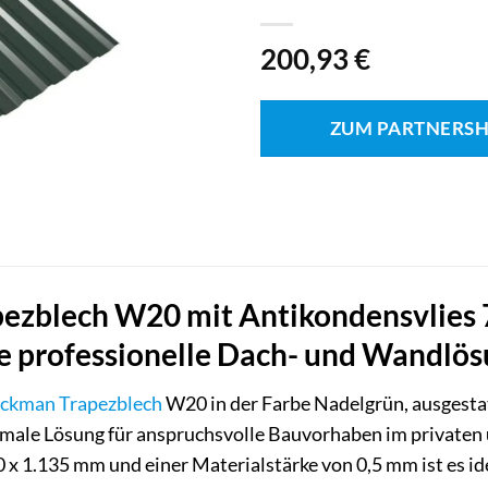
200,93
€
ZUM PARTNERS
zblech W20 mit Antikondensvlies 7
re professionelle Dach- und Wandlö
ckman
Trapezblech
W20 in der Farbe Nadelgrün, ausgestat
timale Lösung für anspruchsvolle Bauvorhaben im privaten
 1.135 mm und einer Materialstärke von 0,5 mm ist es ide