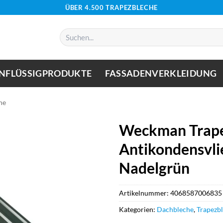
ÜBER 4.500 TRAPEZBLECHE
Suchen
nach:
NFLÜSSIGPRODUKTE
FASSADENVERKLEIDUNG
he
Weckman Trape
Antikondensvlie
Nadelgrün
Artikelnummer:
4068587006835
Kategorien:
Dachbleche
,
Trapezb