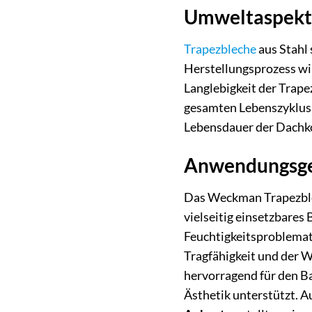
Umweltaspekte
Trapezbleche
aus Stahl 
Herstellungsprozess wi
Langlebigkeit der Trape
gesamten Lebenszyklus d
Lebensdauer der Dachko
Anwendungsgeb
Das Weckman Trapezblec
vielseitig einsetzbares
Feuchtigkeitsproblematik
Tragfähigkeit und der 
hervorragend für den B
Ästhetik unterstützt. A