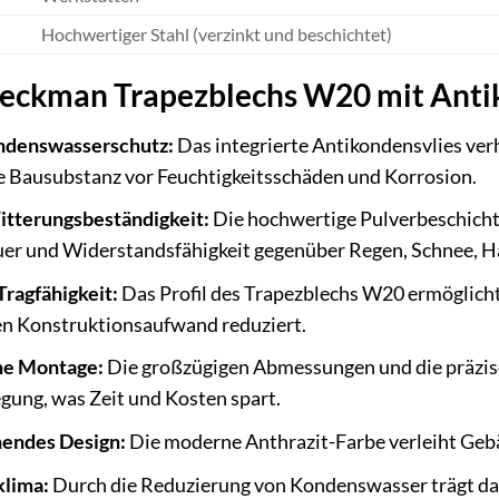
Hochwertiger Stahl (verzinkt und beschichtet)
Weckman Trapezblechs W20 mit Anti
ndenswasserschutz:
Das integrierte Antikondensvlies ver
e Bausubstanz vor Feuchtigkeitsschäden und Korrosion.
itterungsbeständigkeit:
Die hochwertige Pulverbeschicht
uer und Widerstandsfähigkeit gegenüber Regen, Schnee, H
Tragfähigkeit:
Das Profil des Trapezblechs W20 ermöglicht
n Konstruktionsaufwand reduziert.
he Montage:
Die großzügigen Abmessungen und die präzise
gung, was Zeit und Kosten spart.
hendes Design:
Die moderne Anthrazit-Farbe verleiht Gebä
lima:
Durch die Reduzierung von Kondenswasser trägt da