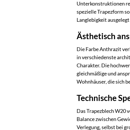
Unterkonstruktionen red
spezielle Trapezform so
Langlebigkeit ausgelegt
Ästhetisch ans
Die Farbe Anthrazit ver
in verschiedenste archi
Charakter. Die hochwert
gleichmäßige und anspr
Wohnhäuser, die sich 
Technische Spe
Das Trapezblech W20 vo
Balance zwischen Gewich
Verlegung, selbst bei g