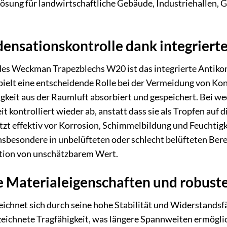
ösung für landwirtschaftliche Gebäude, Industriehallen,
ensationskontrolle dank integriert
des Weckman Trapezblechs W20 ist das integrierte Antikon
pielt eine entscheidende Rolle bei der Vermeidung von K
igkeit aus der Raumluft absorbiert und gespeichert. Bei w
it kontrolliert wieder ab, anstatt dass sie als Tropfen auf
ützt effektiv vor Korrosion, Schimmelbildung und Feuchtigk
besondere in unbelüfteten oder schlecht belüfteten Berei
nktion von unschätzbarem Wert.
 Materialeigenschaften und robust
chnet sich durch seine hohe Stabilität und Widerstandsfäh
zeichnete Tragfähigkeit, was längere Spannweiten ermögli