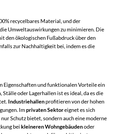
 100% recycelbares Material, und der
d die Umweltauswirkungen zu minimieren. Die
mit den ökologischen Fußabdruck über den
alls zur Nachhaltigkeit bei, indem es die
 Eigenschaften und funktionalen Vorteile ein
Ställe oder Lagerhallen ist es ideal, da es die
tet.
Industriehallen
profitieren von der hohen
ngungen. Im
privaten Sektor
eignet es sich
t nur Schutz bietet, sondern auch eine moderne
ckung bei
kleineren Wohngebäuden
oder