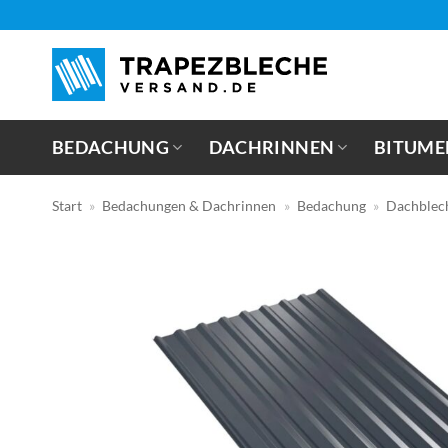
Zum
Inhalt
springen
BEDACHUNG
DACHRINNEN
BITUME
Start
»
Bedachungen & Dachrinnen
»
Bedachung
»
Dachblec