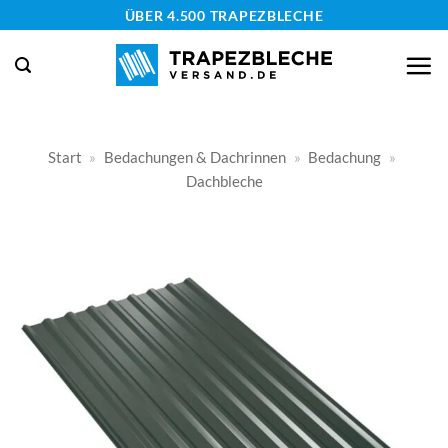
Zum
ÜBER 4.500 TRAPEZBLECHE
Inhalt
springen
Start
»
Bedachungen & Dachrinnen
»
Bedachung
»
Dachbleche