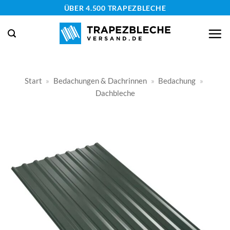
Zum
ÜBER 4.500 TRAPEZBLECHE
Inhalt
springen
Start
»
Bedachungen & Dachrinnen
»
Bedachung
»
Dachbleche