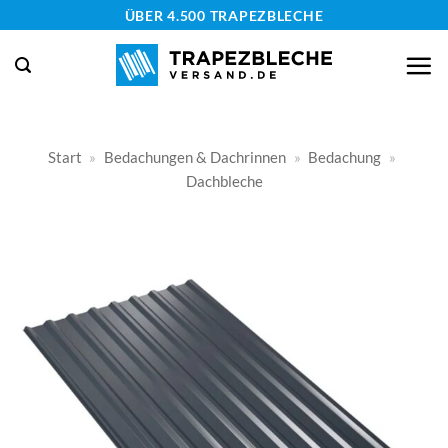
Zum
ÜBER 4.500 TRAPEZBLECHE
Inhalt
springen
Start
»
Bedachungen & Dachrinnen
»
Bedachung
»
Dachbleche