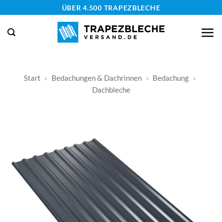
Zum
ÜBER 4.500 TRAPEZBLECHE
Inhalt
springen
Start
»
Bedachungen & Dachrinnen
»
Bedachung
»
Dachbleche