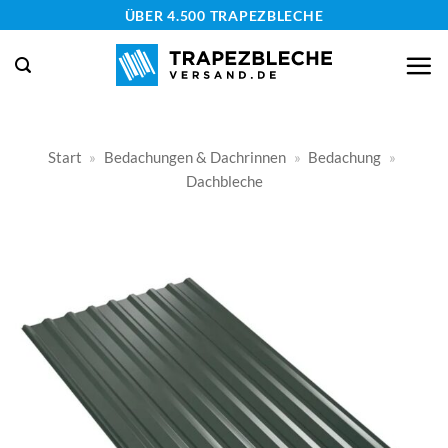
Zum
ÜBER 4.500 TRAPEZBLECHE
Inhalt
springen
Start
»
Bedachungen & Dachrinnen
»
Bedachung
»
Dachbleche