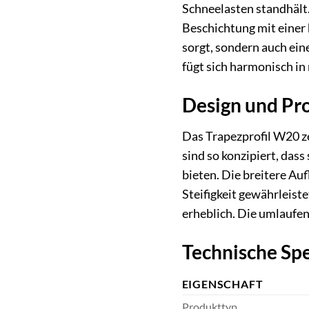
Schneelasten standhält.
Beschichtung mit einer 
sorgt, sondern auch ein
fügt sich harmonisch in
Design und Pro
Das Trapezprofil W20 z
sind so konzipiert, das
bieten. Die breitere Auf
Steifigkeit gewährleist
erheblich. Die umlaufen
Technische Spe
EIGENSCHAFT
Produkttyp