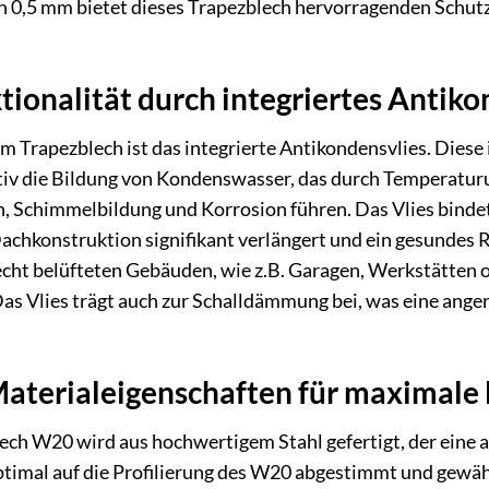
n 0,5 mm bietet dieses Trapezblech hervorragenden Schutz 
ionalität durch integriertes Antiko
 Trapezblech ist das integrierte Antikondensvlies. Diese
ktiv die Bildung von Kondenswasser, das durch Temperatu
, Schimmelbildung und Korrosion führen. Das Vlies bindet d
Dachkonstruktion signifikant verlängert und ein gesundes
echt belüfteten Gebäuden, wie z.B. Garagen, Werkstätten o
Das Vlies trägt auch zur Schalldämmung bei, was eine ang
aterialeigenschaften für maximale 
 W20 wird aus hochwertigem Stahl gefertigt, der eine aus
ptimal auf die Profilierung des W20 abgestimmt und gewähr