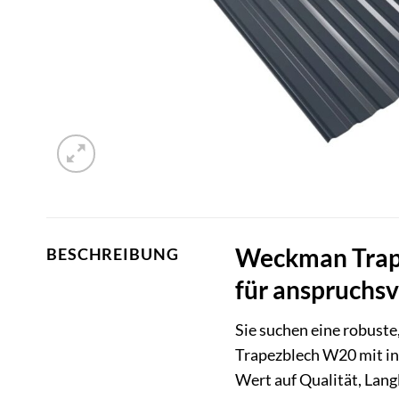
Weckman Trape
BESCHREIBUNG
für anspruchsv
Sie suchen eine robust
Trapezblech W20 mit int
Wert auf Qualität, Lan