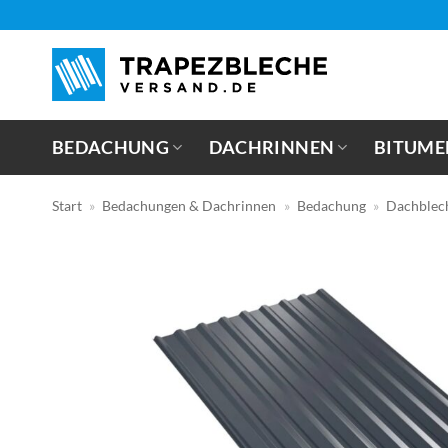
Zum
Inhalt
springen
BEDACHUNG
DACHRINNEN
BITUME
Start
»
Bedachungen & Dachrinnen
»
Bedachung
»
Dachblec