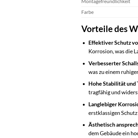
Montagefreundlichkeit
Farbe
Vorteile des 
Effektiver Schutz v
Korrosion, was die 
Verbesserter Schall
was zu einem ruhiger
Hohe Stabilität und 
tragfähig und wider
Langlebiger Korrosi
erstklassigen Schutz
Ästhetisch ansprec
dem Gebäude ein ho