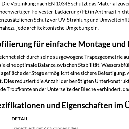
 Die Verzinkung nach EN 10346 schützt das Material zuver
hochwertigen Polyester-Lackierung (PE) in Anthrazit nich
en zusätzlichen Schutz vor UV-Strahlung und Umwelteinflüs
 nahezu jede architektonische Umgebung ein.
filierung für einfache Montage und 
eichnet sich durch seine ausgewogene Trapezgeometrie aus
s sie eine optimale Balance zwischen Stabilität, Wassera
lagefläche der Stege ermöglicht eine sichere Befestigung, 
et. Dies reduziert die Anzahl der benötigten Unterkonstr
de Tropfkante an der Unterseite der Bleche verhindert, da
zifikationen und Eigenschaften im 
DETAIL
Trapezblech mit Antikondensvlies