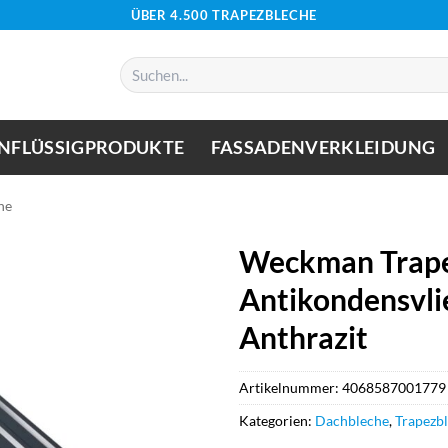
ÜBER 4.500 TRAPEZBLECHE
Suchen
nach:
NFLÜSSIGPRODUKTE
FASSADENVERKLEIDUNG
he
Weckman Trape
Antikondensvlie
Anthrazit
Artikelnummer:
4068587001779
Kategorien:
Dachbleche
,
Trapezb