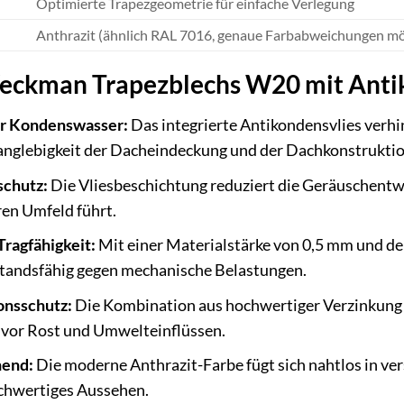
Optimierte Trapezgeometrie für einfache Verlegung
Anthrazit (ähnlich RAL 7016, genaue Farbabweichungen mö
Weckman Trapezblechs W20 mit Anti
or Kondenswasser:
Das integrierte Antikondensvlies verh
Langlebigkeit der Dacheindeckung und der Dachkonstruktio
schutz:
Die Vliesbeschichtung reduziert die Geräuschentw
en Umfeld führt.
Tragfähigkeit:
Mit einer Materialstärke von 0,5 mm und de
standsfähig gegen mechanische Belastungen.
onsschutz:
Die Kombination aus hochwertiger Verzinkung u
 vor Rost und Umwelteinflüssen.
hend:
Die moderne Anthrazit-Farbe fügt sich nahtlos in ver
chwertiges Aussehen.