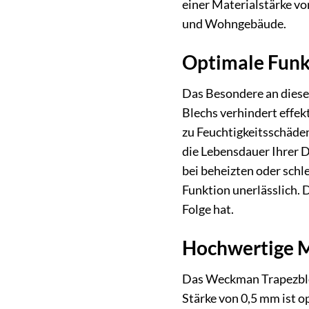
einer Materialstärke vo
und Wohngebäude.
Optimale Funkt
Das Besondere an diesem
Blechs verhindert effe
zu Feuchtigkeitsschäden
die Lebensdauer Ihrer 
bei beheizten oder schl
Funktion unerlässlich. 
Folge hat.
Hochwertige M
Das Weckman Trapezblech
Stärke von 0,5 mm ist o