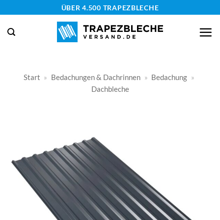
Zum
ÜBER 4.500 TRAPEZBLECHE
Inhalt
springen
Start
»
Bedachungen & Dachrinnen
»
Bedachung
»
Dachbleche