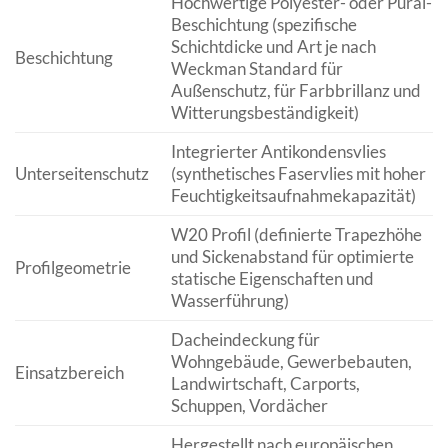
Hochwertige Polyester- oder Pural-
Beschichtung (spezifische
Schichtdicke und Art je nach
Beschichtung
Weckman Standard für
Außenschutz, für Farbbrillanz und
Witterungsbeständigkeit)
Integrierter Antikondensvlies
Unterseitenschutz
(synthetisches Faservlies mit hoher
Feuchtigkeitsaufnahmekapazität)
W20 Profil (definierte Trapezhöhe
und Sickenabstand für optimierte
Profilgeometrie
statische Eigenschaften und
Wasserführung)
Dacheindeckung für
Wohngebäude, Gewerbebauten,
Einsatzbereich
Landwirtschaft, Carports,
Schuppen, Vordächer
Hergestellt nach europäischen