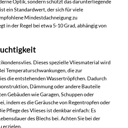
derne Optik, sondern schützt das darunterliegende
t ein Standardwert, der sich für viele
e empfohlene Mindestdachneigung zu
gt in der Regel bei etwa 5-10 Grad, abhängig von
uchtigkeit
ikondensvlies. Dieses spezielle Vliesmaterial wird
. Bei Temperaturschwankungen, die zur
lies die entstehenden Wassertröpfchen. Dadurch
zkonstruktion, Dämmung oder andere Bauteile
eizten Gebäuden wie Garagen, Schuppen oder
bei, indem es die Geräusche von Regentropfen oder
 Pflege des Vlieses ist denkbar einfach: Es
ebensdauer des Blechs bei. Achten Sie bei der
 erzielen.