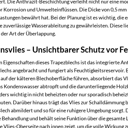
t. Die Anthrazit-Beschichtung verleiht nicht nur eine mo
or Korrosion und Umwelteinflüssen. Die Dicke von 0,5 mm is
stungen bewährt hat. Bei der Planung ist es wichtig, di
e zuverlässige Wasserableitung zu gewährleisten. Diese lie
 der Art der Überlappung.
svlies – Unsichtbarer Schutz vor Fe
 Eigenschaften dieses Trapezblechs ist das integrierte Ant
Blechs angebracht und fungiert als Feuchtigkeitsreservoir
uf der kälteren Blechoberfläche führen, absorbiert das V
das Kondenswasser abtropft und die darunterliegende Hol
nders wichtig in nicht beheizten oder nur sporadisch beh
auten. Darüber hinaus trägt das Vlies zur Schalldämmung 
ech abmildert und so für eine ruhigere Umgebung sorgt. Die
le Behandlung und behält seine Funktion über die gesamte L
e Vlies-Oberseite nach innen zeigt, um die volle Wirkung zu