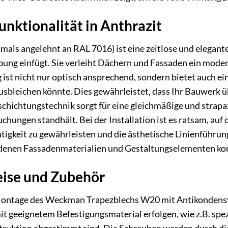
unktionalität in Anthrazit
mals angelehnt an RAL 7016) ist eine zeitlose und elegante
ung einfügt. Sie verleiht Dächern und Fassaden ein mode
ist nicht nur optisch ansprechend, sondern bietet auch e
ausbleichen könnte. Dies gewährleistet, dass Ihr Bauwerk ü
eschichtungstechnik sorgt für eine gleichmäßige und strapa
ungen standhält. Bei der Installation ist es ratsam, auf 
igkeit zu gewährleisten und die ästhetische Linienführung
denen Fassadenmaterialien und Gestaltungselementen ko
ise und Zubehör
Montage des Weckman Trapezblechs W20 mit Antikondensvli
mit geeignetem Befestigungsmaterial erfolgen, wie z.B. sp