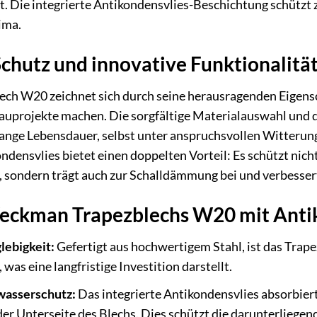
. Die integrierte Antikondensvlies-Beschichtung schützt zu
ima.
chutz und innovative Funktionalitä
h W20 zeichnet sich durch seine herausragenden Eigensch
auprojekte machen. Die sorgfältige Materialauswahl und d
lange Lebensdauer, selbst unter anspruchsvollen Witterun
ndensvlies bietet einen doppelten Vorteil: Es schützt nich
sondern trägt auch zur Schalldämmung bei und verbesser
Weckman Trapezblechs W20 mit Anti
lebigkeit:
Gefertigt aus hochwertigem Stahl, ist das Trap
was eine langfristige Investition darstellt.
wasserschutz:
Das integrierte Antikondensvlies absorbiert
r Unterseite des Blechs. Dies schützt die darunterliege