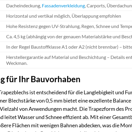
Dacheindeckung,
Fassadenverkleidung
, Carports, Überdachu
Horizontal und vertikal möglich, Überlappung empfohlen
Hohe Resistenz gegen UV-Strahlung, Regen, Schnee und Tem
Ca. 4,5 kg (abhängig von der genauen Materialstärke und Besc
In der Regel Baustoffklasse A1 oder A2 (nicht brennbar) – bitte
Herstellergarantie auf Material und Beschichtung – Details 
Weckman.
g für Ihr Bauvorhaben
Trapezblechs ist entscheidend für die Langlebigkeit und 
er Blechstärke von 0,5 mm bietet eine exzellente Balance 
 Vielzahl von Anwendungen macht. Die Trapezform des Profil
nd leitet Wasser und Schnee effizient ab. Mit einer Gesam
ßere Flächen mit wenigen Bahnen abdecken, was die Mont