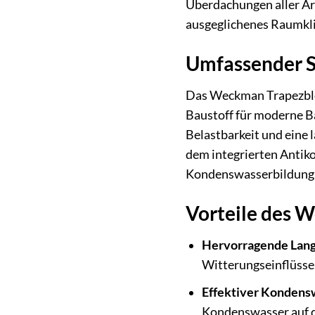
Überdachungen aller Art
ausgeglichenes Raumkl
Umfassender S
Das Weckman Trapezblec
Baustoff für moderne B
Belastbarkeit und eine 
dem integrierten Antiko
Kondenswasserbildung, 
Vorteile des 
Hervorragende Lang
Witterungseinflüsse, 
Effektiver Kondens
Kondenswasser auf de