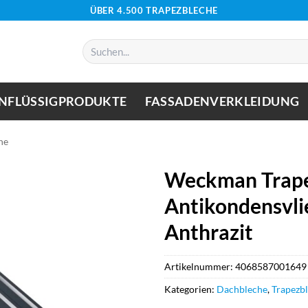
ÜBER 4.500 TRAPEZBLECHE
Suchen
nach:
NFLÜSSIGPRODUKTE
FASSADENVERKLEIDUNG
he
Weckman Trape
Antikondensvlie
Anthrazit
Artikelnummer:
4068587001649
Kategorien:
Dachbleche
,
Trapezb