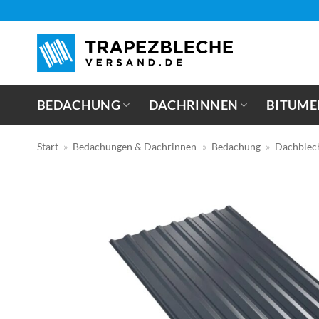
Zum
Inhalt
springen
BEDACHUNG
DACHRINNEN
BITUME
Start
»
Bedachungen & Dachrinnen
»
Bedachung
»
Dachblec