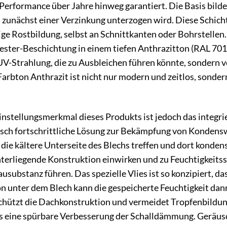
Performance über Jahre hinweg garantiert. Die Basis bildet
zunächst einer Verzinkung unterzogen wird. Diese Schicht 
ige Rostbildung, selbst an Schnittkanten oder Bohrstellen
ster-Beschichtung in einem tiefen Anthrazitton (RAL 7016
-Strahlung, die zu Ausbleichen führen könnte, sondern ve
arbton Anthrazit ist nicht nur modern und zeitlos, sonder
nstellungsmerkmal dieses Produkts ist jedoch das integrie
ogisch fortschrittliche Lösung zur Bekämpfung von Konde
 die kältere Unterseite des Blechs treffen und dort konde
unterliegende Konstruktion einwirken und zu Feuchtigkeit
usubstanz führen. Das spezielle Vlies ist so konzipiert, da
on unter dem Blech kann die gespeicherte Feuchtigkeit da
chützt die Dachkonstruktion und vermeidet Tropfenbildun
es eine spürbare Verbesserung der Schalldämmung. Geräus