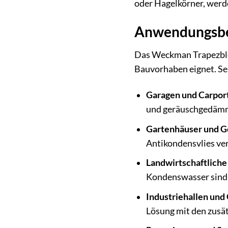
oder Hagelkörner, werd
Anwendungsbere
Das Weckman Trapezblech
Bauvorhaben eignet. Se
Garagen und Carport
und geräuschgedämm
Gartenhäuser und G
Antikondensvlies ver
Landwirtschaftliche
Kondenswasser sind h
Industriehallen un
Lösung mit den zusä