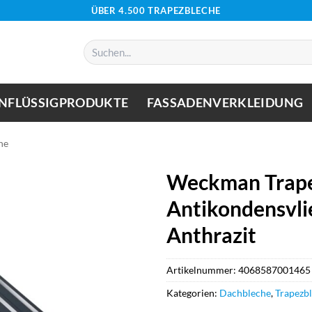
ÜBER 4.500 TRAPEZBLECHE
Suchen
nach:
NFLÜSSIGPRODUKTE
FASSADENVERKLEIDUNG
he
Weckman Trape
Antikondensvlie
Anthrazit
Artikelnummer:
4068587001465
Kategorien:
Dachbleche
,
Trapezb