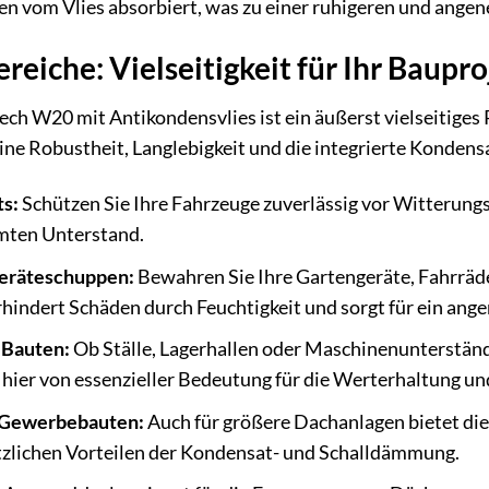
en vom Vlies absorbiert, was zu einer ruhigeren und ang
iche: Vielseitigkeit für Ihr Baupro
 W20 mit Antikondensvlies ist ein äußerst vielseitiges Pr
ine Robustheit, Langlebigkeit und die integrierte Konden
s:
Schützen Sie Ihre Fahrzeuge zuverlässig vor Witterungs
ten Unterstand.
eräteschuppen:
Bewahren Sie Ihre Gartengeräte, Fahrräde
hindert Schäden durch Feuchtigkeit und sorgt für ein ang
 Bauten:
Ob Ställe, Lagerhallen oder Maschinenunterstände
ier von essenzieller Bedeutung für die Werterhaltung und
d Gewerbebauten:
Auch für größere Dachanlagen bietet dies
tzlichen Vorteilen der Kondensat- und Schalldämmung.