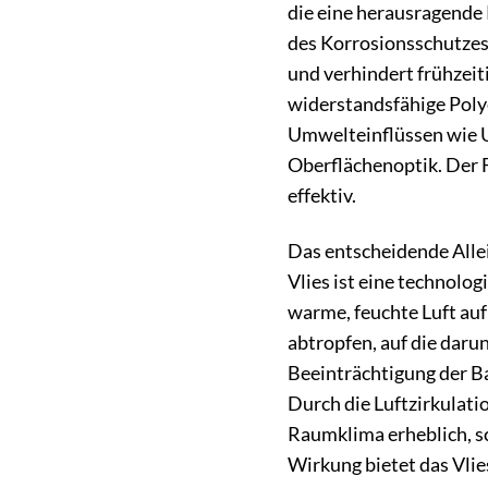
die eine herausragende 
des Korrosionsschutzes 
und verhindert frühzeit
widerstandsfähige Polye
Umwelteinflüssen wie UV
Oberflächenoptik. Der F
effektiv.
Das entscheidende Allei
Vlies ist eine technol
warme, feuchte Luft auf
abtropfen, auf die dar
Beeinträchtigung der Ba
Durch die Luftzirkulati
Raumklima erheblich, s
Wirkung bietet das Vli