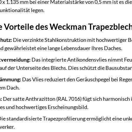
 1.135 mm bei einer Materialstärke von 0,5 mm ist es die
unktionalität legen.
 Vorteile des Weckman Trapezblech
hutz:
Die verzinkte Stahlkonstruktion mit hochwertiger B
d gewährleistet eine lange Lebensdauer Ihres Daches.
tvermeidung:
Das integrierte Antikondensvlies nimmt Feuch
uf der Unterseite des Blechs. Dies schützt die Bausubsta
dämmung:
Das Vlies reduziert den Geräuschpegel bei Regen
em Dach.
:
Der satte Anthrazitton (RAL 7016) fügt sich harmonisch 
s und hochwertiges Erscheinungsbild.
ie standardisierte Trapezprofilierung ermöglicht eine unk
erker.