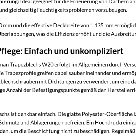
nierung:
Ideal geeignet für die Erneuerung von Dächern a
und gleichzeitig Feuchtigkeitsproblemen vorzubeugen.
0 mm und die effektive Deckbreite von 1.135 mm ermöglic
berlappungen, was die Effizienz erhöht und die Ausbreitun
lege: Einfach und unkompliziert
n Trapezblechs W20 erfolgt im Allgemeinen durch Versc
ie Trapezprofile greifen dabei sauber ineinander und ermög
ezblechschrauben mit Dichtungen zu verwenden, um eine da
tige Anzahl der Befestigungspunkte gemäß den Herstellerr
echs ist denkbar einfach. Die glatte Polyester-Oberfläche l
Schmutz und Ablagerungen befreien. Ein Hochdruckreinige
den, um die Beschichtung nicht zu beschädigen. Regelmäß