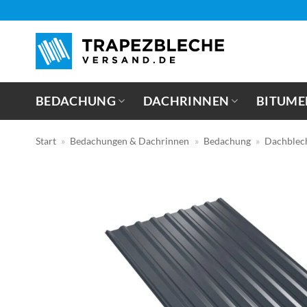
Zum
Inhalt
springen
BEDACHUNG
DACHRINNEN
BITUME
Start
»
Bedachungen & Dachrinnen
»
Bedachung
»
Dachblec