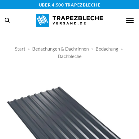
Zum
ÜBER 4.500 TRAPEZBLECHE
Inhalt
springen
Start
»
Bedachungen & Dachrinnen
»
Bedachung
»
Dachbleche