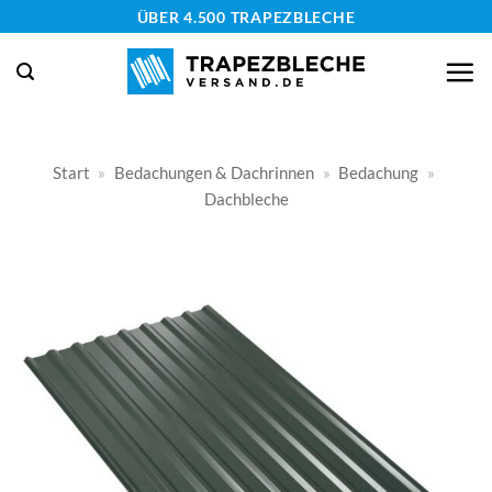
Zum
ÜBER 4.500 TRAPEZBLECHE
Inhalt
springen
Start
»
Bedachungen & Dachrinnen
»
Bedachung
»
Dachbleche